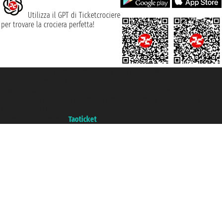
Utilizza il GPT di Ticketcrociere
per trovare la crociera perfetta!
Taoticket S.r.l. Via Brigata Liguria, 3/21 16121 Genova ©2007/2026 -
Ticketcrociere ® è un Marchio Registrato
P.Iva 06206400720 - Capitale Sociale € 100.000,00 i.v. - Iscritta alla Camera
di Commercio di Genova con REA 433093. - Aut. Prov. n° 6167/131601 -
Assicurazione Unipol - polizza n. 206484182
Un portale del gruppo
Taoticket