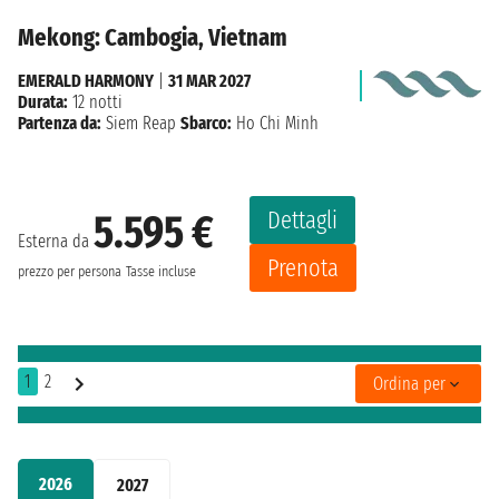
Mekong: Cambogia, Vietnam
EMERALD HARMONY
|
31 MAR 2027
Durata:
12 notti
Partenza da:
Siem Reap
Sbarco:
Ho Chi Minh
Dettagli
5.595 €
Esterna da
Prenota
prezzo per persona
Tasse incluse
1
2
Ordina per
2026
2027