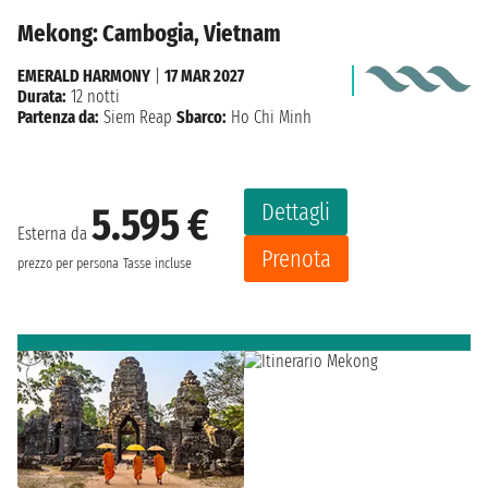
Mekong: Cambogia, Vietnam
EMERALD HARMONY
|
17 MAR 2027
Durata:
12 notti
Partenza da:
Siem Reap
Sbarco:
Ho Chi Minh
Dettagli
5.595 €
Esterna da
Prenota
prezzo per persona
Tasse incluse