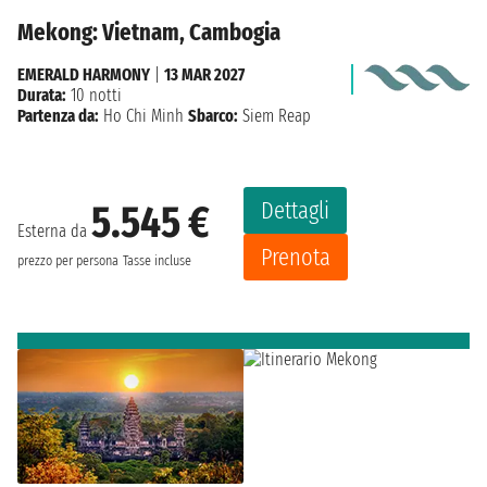
Mekong: Vietnam, Cambogia
EMERALD HARMONY
|
13 MAR 2027
Durata:
10 notti
Partenza da:
Ho Chi Minh
Sbarco:
Siem Reap
Dettagli
5.545 €
Esterna da
Prenota
prezzo per persona
Tasse incluse