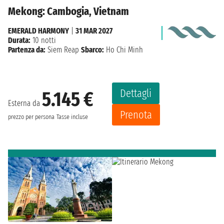
Mekong: Cambogia, Vietnam
EMERALD HARMONY
|
31 MAR 2027
Durata:
10 notti
Partenza da:
Siem Reap
Sbarco:
Ho Chi Minh
Dettagli
5.145 €
Esterna da
Prenota
prezzo per persona
Tasse incluse