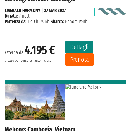
EMERALD HARMONY
|
27 MAR 2027
Durata:
7 notti
Partenza da:
Ho Chi Minh
Sbarco:
Phnom Penh
Dettagli
4.195 €
Esterna da
Prenota
prezzo per persona
Tasse incluse
Mekong: Cambogia, Vietnam