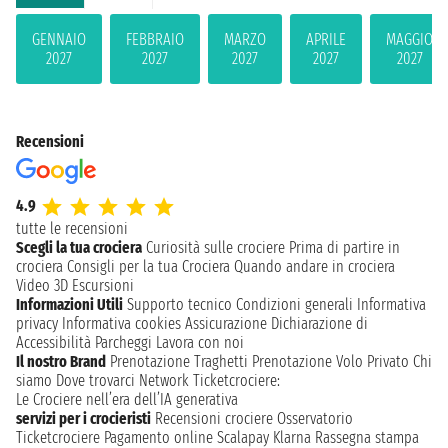
GENNAIO
FEBBRAIO
MARZO
APRILE
MAGGIO
2027
2027
2027
2027
2027
Recensioni
4.9
tutte le recensioni
Scegli la tua crociera
Curiosità sulle crociere
Prima di partire in
crociera
Consigli per la tua Crociera
Quando andare in crociera
Video 3D
Escursioni
Informazioni Utili
Supporto tecnico
Condizioni generali
Informativa
privacy
Informativa cookies
Assicurazione
Dichiarazione di
Accessibilità
Parcheggi
Lavora con noi
Il nostro Brand
Prenotazione Traghetti
Prenotazione Volo Privato
Chi
siamo
Dove trovarci
Network
Ticketcrociere:
Le Crociere nell’era dell’IA generativa
servizi per i crocieristi
Recensioni crociere
Osservatorio
Ticketcrociere
Pagamento online
Scalapay
Klarna
Rassegna stampa