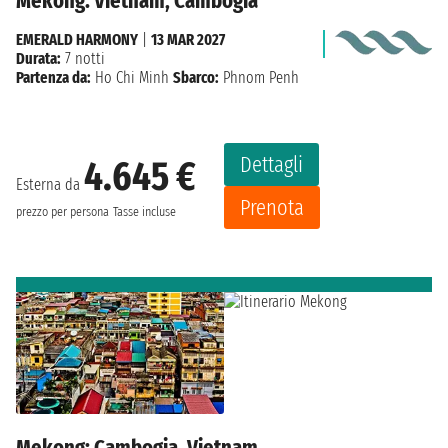
Mekong: Vietnam, Cambogia
EMERALD HARMONY
|
13 MAR 2027
Durata:
7 notti
Partenza da:
Ho Chi Minh
Sbarco:
Phnom Penh
Dettagli
4.645 €
Esterna da
Prenota
prezzo per persona
Tasse incluse
Mekong: Cambogia, Vietnam