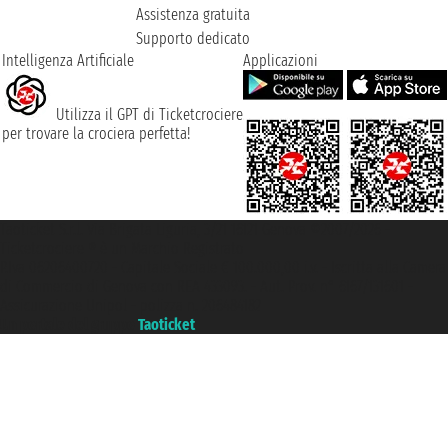
Assistenza gratuita
Supporto dedicato
Intelligenza Artificiale
Applicazioni
Utilizza il GPT di Ticketcrociere
per trovare la crociera perfetta!
Taoticket S.r.l. Via Brigata Liguria, 3/21 16121 Genova ©2007/2026 -
Ticketcrociere ® è un Marchio Registrato
P.Iva 06206400720 - Capitale Sociale € 100.000,00 i.v. - Iscritta alla Camera
di Commercio di Genova con REA 433093. - Aut. Prov. n° 6167/131601 -
Assicurazione Unipol - polizza n. 206484182
Un portale del gruppo
Taoticket