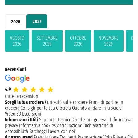
2027
2026
AGOSTO
SETTEMBRE
OTTOBRE
NOVEMBRE
DIC
2026
2026
2026
2026
2
Recensioni
4.9
tutte le recensioni
Scegli la tua crociera
Curiosità sulle crociere
Prima di partire in
crociera
Consigli per la tua Crociera
Quando andare in crociera
Video 3D
Escursioni
Informazioni Utili
Supporto tecnico
Condizioni generali
Informativa
privacy
Informativa cookies
Assicurazione
Dichiarazione di
Accessibilità
Parcheggi
Lavora con noi
Il nostro Brand
Prenotazione Traghetti
Prenotazione Volo Privato
Chi