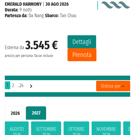
EMERALD HARMONY
|
30 AGO 2026
Durata:
9 notti
Partenza da:
Da Nang
Sbarco:
Tan Chau
Dettagli
3.545 €
Esterna da
Prenota
prezzo per persona
Tasse incluse
1
2
..24
Ordina per
2027
2026
AGOSTO
SETTEMBRE
OTTOBRE
NOVEMBRE
DIC
2026
2026
2026
2026
2