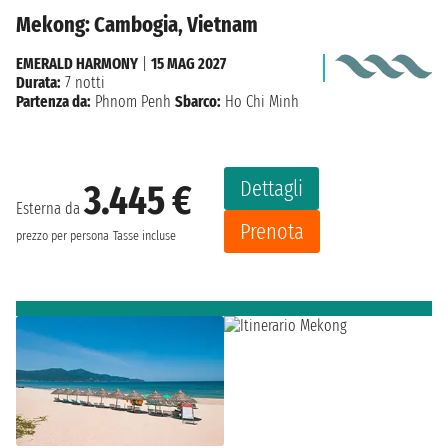
Mekong: Cambogia, Vietnam
EMERALD HARMONY
|
15 MAG 2027
Durata:
7 notti
Partenza da:
Phnom Penh
Sbarco:
Ho Chi Minh
Dettagli
3.445 €
Esterna da
Prenota
prezzo per persona
Tasse incluse