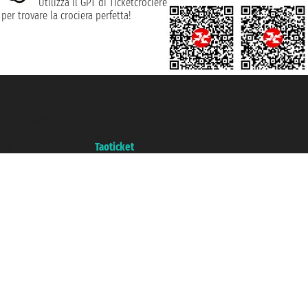
Utilizza il GPT di Ticketcrociere
per trovare la crociera perfetta!
Taoticket S.r.l. Via Brigata Liguria, 3/21 16121 Genova ©2007/2026 -
Ticketcrociere ® è un Marchio Registrato
P.Iva 06206400720 - Capitale Sociale € 100.000,00 i.v. - Iscritta alla Camera
di Commercio di Genova con REA 433093. - Aut. Prov. n° 6167/131601 -
Assicurazione Unipol - polizza n. 206484182
Un portale del gruppo
Taoticket