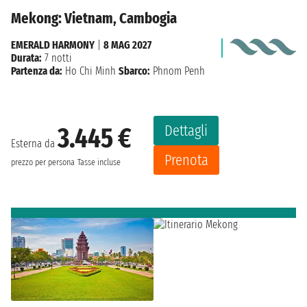
Mekong: Vietnam, Cambogia
EMERALD HARMONY
|
8 MAG 2027
Durata:
7 notti
Partenza da:
Ho Chi Minh
Sbarco:
Phnom Penh
Dettagli
3.445 €
Esterna da
Prenota
prezzo per persona
Tasse incluse