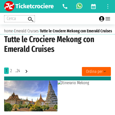
Cerca
home
›
Emerald Cruises
›
Tutte le Crociere Mekong con Emerald Cruises
Tutte le Crociere Mekong con
Emerald Cruises
1
2
..24
Ordina per