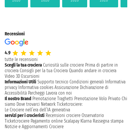
Recensioni
4.9
tutte le recensioni
Scegli la tua crociera
Curiosità sulle crociere
Prima di partire in
crociera
Consigli per la tua Crociera
Quando andare in crociera
Video 3D
Escursioni
Informazioni Utili
Supporto tecnico
Condizioni generali
Informativa
privacy
Informativa cookies
Assicurazione
Dichiarazione di
Accessibilità
Parcheggi
Lavora con noi
Il nostro Brand
Prenotazione Traghetti
Prenotazione Volo Privato
Chi
siamo
Dove trovarci
Network
Ticketcrociere:
Le Crociere nell’era dell’IA generativa
servizi per i crocieristi
Recensioni crociere
Osservatorio
Ticketcrociere
Pagamento online
Scalapay
Klarna
Rassegna stampa
Notizie e Aggiornamenti Crociere