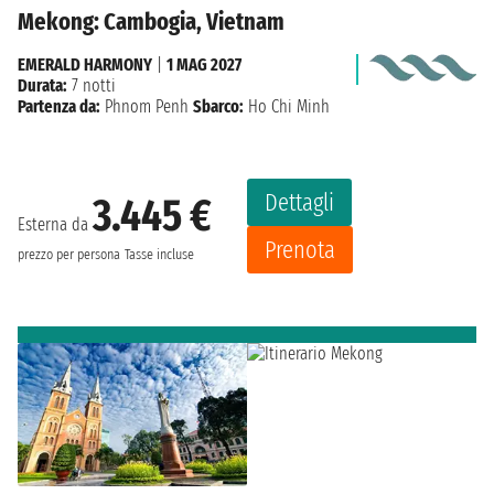
Mekong: Cambogia, Vietnam
EMERALD HARMONY
|
1 MAG 2027
Durata:
7 notti
Partenza da:
Phnom Penh
Sbarco:
Ho Chi Minh
Dettagli
3.445 €
Esterna da
Prenota
prezzo per persona
Tasse incluse