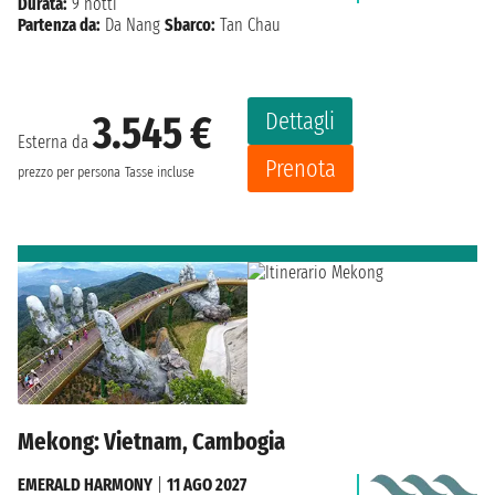
Durata:
9 notti
Partenza da:
Da Nang
Sbarco:
Tan Chau
Dettagli
3.545 €
Esterna da
Prenota
prezzo per persona
Tasse incluse
Mekong: Vietnam, Cambogia
EMERALD HARMONY
|
11 AGO 2027