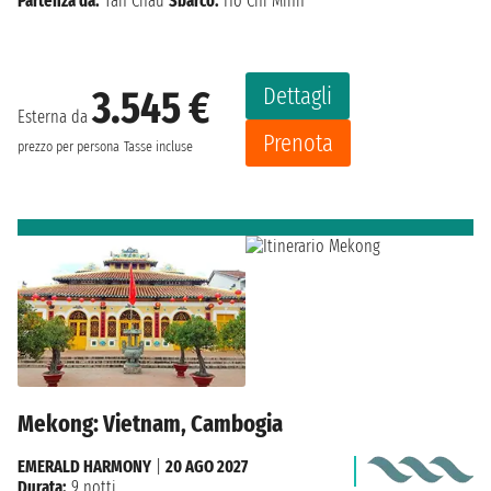
Partenza da:
Tan Chau
Sbarco:
Ho Chi Minh
Dettagli
3.545 €
Esterna da
Prenota
prezzo per persona
Tasse incluse
Mekong: Vietnam, Cambogia
EMERALD HARMONY
|
20 AGO 2027
Durata:
9 notti