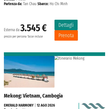
Partenza da:
Tan Chau
Sbarco:
Ho Chi Minh
Dettagli
3.545 €
Esterna da
Prenota
prezzo per persona
Tasse incluse
Mekong: Vietnam, Cambogia
EMERALD HARMONY
|
12 AGO 2026