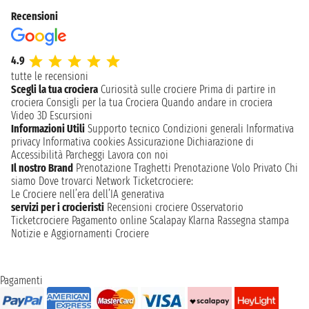
Recensioni
4.9
tutte le recensioni
Scegli la tua crociera
Curiosità sulle crociere
Prima di partire in
crociera
Consigli per la tua Crociera
Quando andare in crociera
Video 3D
Escursioni
Informazioni Utili
Supporto tecnico
Condizioni generali
Informativa
privacy
Informativa cookies
Assicurazione
Dichiarazione di
Accessibilità
Parcheggi
Lavora con noi
Il nostro Brand
Prenotazione Traghetti
Prenotazione Volo Privato
Chi
siamo
Dove trovarci
Network
Ticketcrociere:
Le Crociere nell’era dell’IA generativa
servizi per i crocieristi
Recensioni crociere
Osservatorio
Ticketcrociere
Pagamento online
Scalapay
Klarna
Rassegna stampa
Notizie e Aggiornamenti Crociere
Pagamenti