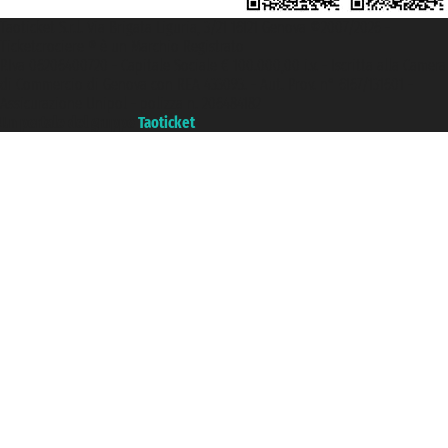
Taoticket S.r.l. Via Brigata Liguria, 3/21 16121 Genova ©2007/2026 -
Ticketcrociere ® è un Marchio Registrato
P.Iva 06206400720 - Capitale Sociale € 100.000,00 i.v. - Iscritta alla Camera
di Commercio di Genova con REA 433093. - Aut. Prov. n° 6167/131601 -
Assicurazione Unipol - polizza n. 206484182
Un portale del gruppo
Taoticket