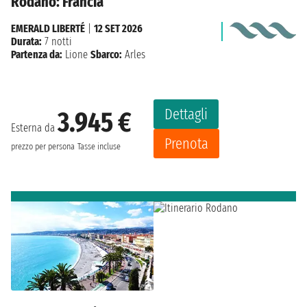
Rodano: Francia
EMERALD LIBERTÉ
|
12 SET 2026
Durata:
7 notti
Partenza da:
Lione
Sbarco:
Arles
Dettagli
3.945 €
Esterna da
Prenota
prezzo per persona
Tasse incluse