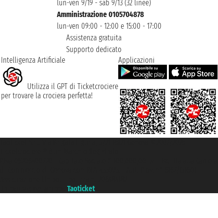
lun-ven 9/19 - sab 9/13 (32 linee)
Amministrazione 0105704878
lun-ven 09:00 - 12:00 e 15:00 - 17:00
Assistenza gratuita
Supporto dedicato
Intelligenza Artificiale
Applicazioni
Utilizza il GPT di Ticketcrociere
per trovare la crociera perfetta!
Taoticket S.r.l. Via Brigata Liguria, 3/21 16121 Genova ©2007/2026 -
Ticketcrociere ® è un Marchio Registrato
P.Iva 06206400720 - Capitale Sociale € 100.000,00 i.v. - Iscritta alla Camera
di Commercio di Genova con REA 433093. - Aut. Prov. n° 6167/131601 -
Assicurazione Unipol - polizza n. 206484182
Un portale del gruppo
Taoticket