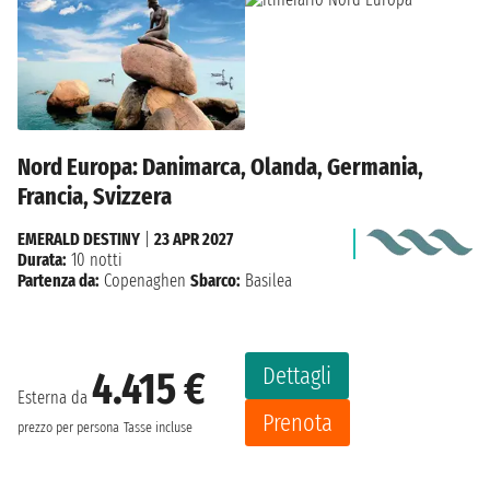
Nord Europa: Danimarca, Olanda, Germania,
Francia, Svizzera
EMERALD DESTINY
|
23 APR 2027
Durata:
10 notti
Partenza da:
Copenaghen
Sbarco:
Basilea
Dettagli
4.415 €
Esterna da
Prenota
prezzo per persona
Tasse incluse