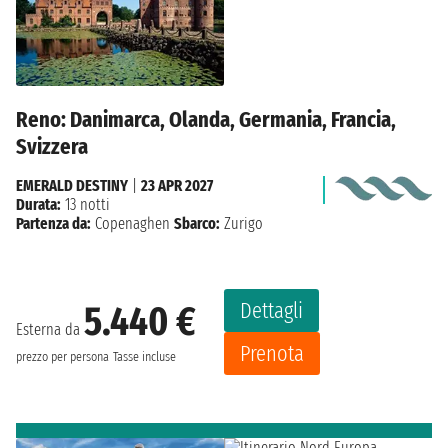
Reno: Danimarca, Olanda, Germania, Francia,
Svizzera
EMERALD DESTINY
|
23 APR 2027
Durata:
13 notti
Partenza da:
Copenaghen
Sbarco:
Zurigo
Dettagli
5.440 €
Esterna da
Prenota
prezzo per persona
Tasse incluse