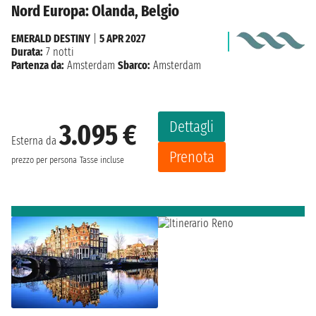
Nord Europa: Olanda, Belgio
EMERALD DESTINY
|
5 APR 2027
Durata:
7 notti
Partenza da:
Amsterdam
Sbarco:
Amsterdam
Dettagli
3.095 €
Esterna da
Prenota
prezzo per persona
Tasse incluse