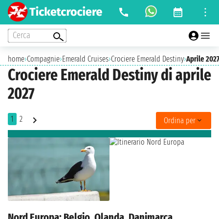
Cerca
home
›
Compagnie
›
Emerald Cruises
›
Crociere Emerald Destiny
›
Aprile 202
Crociere Emerald Destiny di aprile
2027
1
2
Ordina per
Nord Europa: Belgio, Olanda, Danimarca