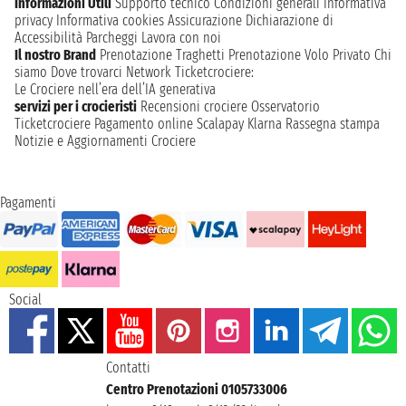
Informazioni Utili
Supporto tecnico
Condizioni generali
Informativa
privacy
Informativa cookies
Assicurazione
Dichiarazione di
Accessibilità
Parcheggi
Lavora con noi
Il nostro Brand
Prenotazione Traghetti
Prenotazione Volo Privato
Chi
siamo
Dove trovarci
Network
Ticketcrociere:
Le Crociere nell’era dell’IA generativa
servizi per i crocieristi
Recensioni crociere
Osservatorio
Ticketcrociere
Pagamento online
Scalapay
Klarna
Rassegna stampa
Notizie e Aggiornamenti Crociere
Pagamenti
Social
Contatti
Centro Prenotazioni 0105733006