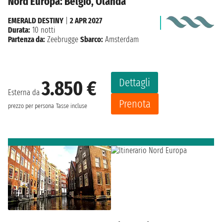
Nord Europa: Belgio, Olanda
EMERALD DESTINY
|
2 APR 2027
Durata:
10 notti
Partenza da:
Zeebrugge
Sbarco:
Amsterdam
Dettagli
3.850 €
Esterna da
Prenota
prezzo per persona
Tasse incluse