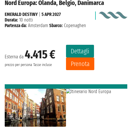
Nord Europa: Olanda, Belgio, Danimarca
EMERALD DESTINY
|
5 APR 2027
Durata:
10 notti
Partenza da:
Amsterdam
Sbarco:
Copenaghen
Dettagli
4.415 €
Esterna da
Prenota
prezzo per persona
Tasse incluse