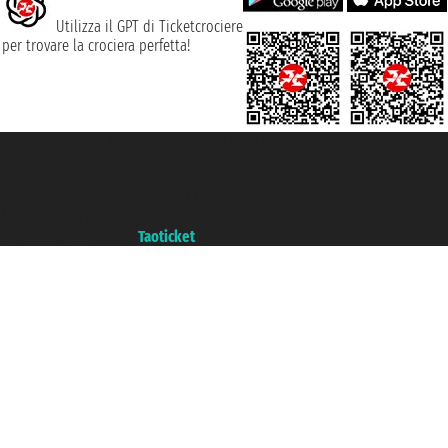
Utilizza il GPT di Ticketcrociere
per trovare la crociera perfetta!
Taoticket S.r.l. Via Brigata Liguria, 3/21 16121 Genova ©2007/2026 -
Ticketcrociere ® è un Marchio Registrato
P.Iva 06206400720 - Capitale Sociale € 100.000,00 i.v. - Iscritta alla Camera
di Commercio di Genova con REA 433093. - Aut. Prov. n° 6167/131601 -
Assicurazione Unipol - polizza n. 206484182
Un portale del gruppo
Taoticket