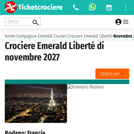
Cerca
home
›
Compagnie
›
Emerald Cruises
›
Crociere Emerald Liberté
›
Novembre 
Crociere Emerald Liberté di
novembre 2027
Ordina per
Rodano: Francia