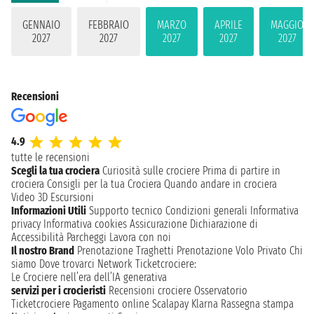
GENNAIO
FEBBRAIO
MARZO
APRILE
MAGGIO
2027
2027
2027
2027
2027
Recensioni
4.9
tutte le recensioni
Scegli la tua crociera
Curiosità sulle crociere
Prima di partire in
crociera
Consigli per la tua Crociera
Quando andare in crociera
Video 3D
Escursioni
Informazioni Utili
Supporto tecnico
Condizioni generali
Informativa
privacy
Informativa cookies
Assicurazione
Dichiarazione di
Accessibilità
Parcheggi
Lavora con noi
Il nostro Brand
Prenotazione Traghetti
Prenotazione Volo Privato
Chi
siamo
Dove trovarci
Network
Ticketcrociere:
Le Crociere nell’era dell’IA generativa
servizi per i crocieristi
Recensioni crociere
Osservatorio
Ticketcrociere
Pagamento online
Scalapay
Klarna
Rassegna stampa