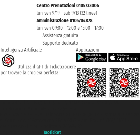
Centro Prenotazioni 0105733006
lun-ven 9/19 - sab 9/13 (32 linee)
Amministrazione 0105704878
lun-ven 09:00 - 12:00 e 15:00 - 17:00
Assistenza gratuita
Supporto dedicato
Intelligenza Artificiale
Applicazioni
Utilizza il GPT di Ticketcrociere
per trovare la crociera perfetta!
Taoticket S.r.l. Via Brigata Liguria, 3/21 16121 Genova ©2007/2026 -
Ticketcrociere ® è un Marchio Registrato
P.Iva 06206400720 - Capitale Sociale € 100.000,00 i.v. - Iscritta alla Camera
di Commercio di Genova con REA 433093. - Aut. Prov. n° 6167/131601 -
Assicurazione Unipol - polizza n. 206484182
Un portale del gruppo
Taoticket