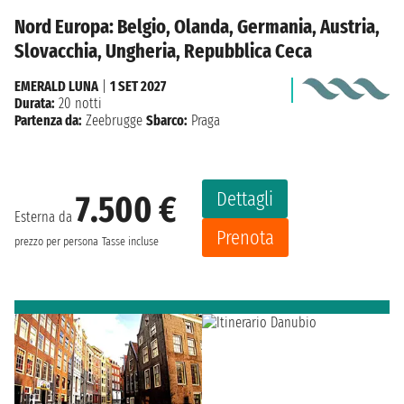
Nord Europa: Belgio, Olanda, Germania, Austria,
Slovacchia, Ungheria, Repubblica Ceca
EMERALD LUNA
|
1 SET 2027
Durata:
20 notti
Partenza da:
Zeebrugge
Sbarco:
Praga
Dettagli
7.500 €
Esterna da
Prenota
prezzo per persona
Tasse incluse