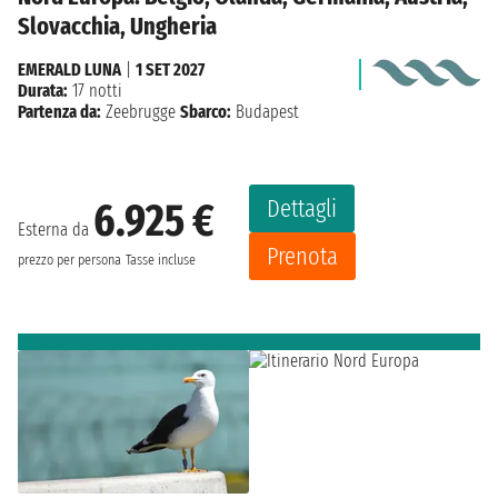
Slovacchia, Ungheria
EMERALD LUNA
|
1 SET 2027
Durata:
17 notti
Partenza da:
Zeebrugge
Sbarco:
Budapest
Dettagli
6.925 €
Esterna da
Prenota
prezzo per persona
Tasse incluse