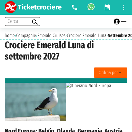
Cerca
home
›
Compagnie
›
Emerald Cruises
›
Crociere Emerald Luna
›
Settembre 2
Crociere Emerald Luna di
settembre 2027
Ordina per
Nord Europa: Belgio, Olanda, Germania, Austria,