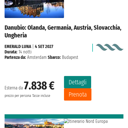
Danubio: Olanda, Germania, Austria, Slovacchia,
Ungheria
EMERALD LUNA
|
4 SET 2027
Durata:
14 notti
Partenza da:
Amsterdam
Sbarco:
Budapest
Dettagli
7.838 €
Esterna da
Prenota
prezzo per persona
Tasse incluse