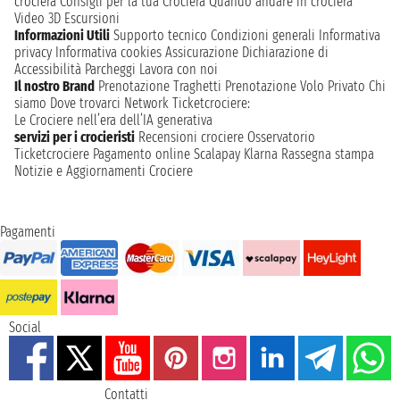
crociera
Consigli per la tua Crociera
Quando andare in crociera
Video 3D
Escursioni
Informazioni Utili
Supporto tecnico
Condizioni generali
Informativa
privacy
Informativa cookies
Assicurazione
Dichiarazione di
Accessibilità
Parcheggi
Lavora con noi
Il nostro Brand
Prenotazione Traghetti
Prenotazione Volo Privato
Chi
siamo
Dove trovarci
Network
Ticketcrociere:
Le Crociere nell’era dell’IA generativa
servizi per i crocieristi
Recensioni crociere
Osservatorio
Ticketcrociere
Pagamento online
Scalapay
Klarna
Rassegna stampa
Notizie e Aggiornamenti Crociere
Pagamenti
Social
Contatti