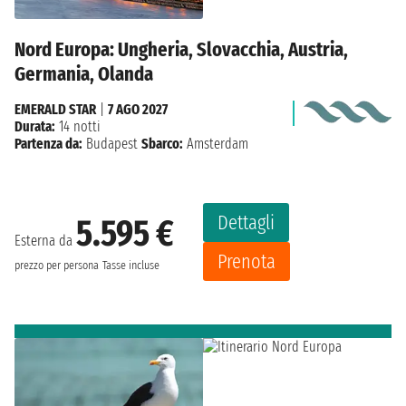
Nord Europa: Ungheria, Slovacchia, Austria,
Germania, Olanda
EMERALD STAR
|
7 AGO 2027
Durata:
14 notti
Partenza da:
Budapest
Sbarco:
Amsterdam
Dettagli
5.595 €
Esterna da
Prenota
prezzo per persona
Tasse incluse