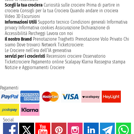
Scegli la tua crociera
Curiosità sulle crociere
Prima di partire in
crociera
Consigli per la tua Crociera
Quando andare in crociera
Video 3D
Escursioni
Informazioni Utili
Supporto tecnico
Condizioni generali
Informativa
privacy
Informativa cookies
Assicurazione
Dichiarazione di
Accessibilità
Parcheggi
Lavora con noi
Il nostro Brand
Prenotazione Traghetti
Prenotazione Volo Privato
Chi
siamo
Dove trovarci
Network
Ticketcrociere:
Le Crociere nell’era dell’IA generativa
servizi per i crocieristi
Recensioni crociere
Osservatorio
Ticketcrociere
Pagamento online
Scalapay
Klarna
Rassegna stampa
Notizie e Aggiornamenti Crociere
Pagamenti
Social