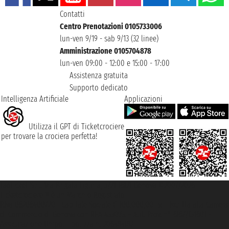
Contatti
Centro Prenotazioni 0105733006
lun-ven 9/19 - sab 9/13 (32 linee)
Amministrazione 0105704878
lun-ven 09:00 - 12:00 e 15:00 - 17:00
Assistenza gratuita
Supporto dedicato
Intelligenza Artificiale
Applicazioni
Utilizza il GPT di Ticketcrociere
per trovare la crociera perfetta!
Taoticket S.r.l. Via Brigata Liguria, 3/21 16121 Genova ©2007/2026 -
Ticketcrociere ® è un Marchio Registrato
P.Iva 06206400720 - Capitale Sociale € 100.000,00 i.v. - Iscritta alla Camera
di Commercio di Genova con REA 433093. - Aut. Prov. n° 6167/131601 -
Assicurazione Unipol - polizza n. 206484182