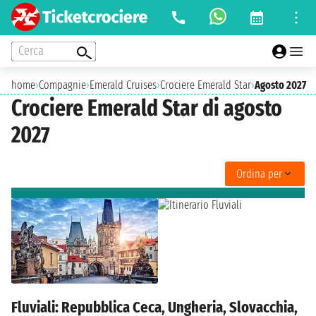
Cerca
home
›
Compagnie
›
Emerald Cruises
›
Crociere Emerald Star
›
Agosto 2027
Crociere Emerald Star di agosto
2027
Ordina per
Fluviali: Repubblica Ceca, Ungheria, Slovacchia,