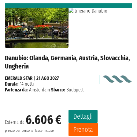
Danubio: Olanda, Germania, Austria, Slovacchia,
Ungheria
EMERALD STAR
|
21 AGO 2027
Durata:
14 notti
Partenza da:
Amsterdam
Sbarco:
Budapest
Dettagli
6.606 €
Esterna da
Prenota
prezzo per persona
Tasse incluse