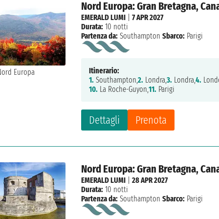
Nord Europa: Gran Bretagna, Cana
EMERALD LUMI
|
7 APR 2027
Durata:
10 notti
Partenza da:
Southampton
Sbarco:
Parigi
Itinerario:
1.
Southampton,
2.
Londra,
3.
Londra,
4.
Lond
10.
La Roche-Guyon,
11.
Parigi
Dettagli
Prenota
Nord Europa: Gran Bretagna, Cana
EMERALD LUMI
|
28 APR 2027
Durata:
10 notti
Partenza da:
Southampton
Sbarco:
Parigi