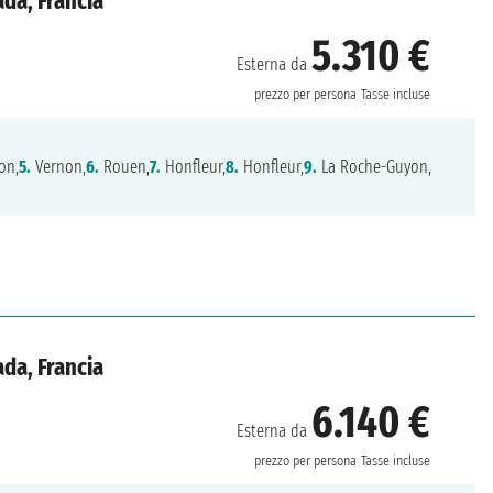
da, Francia
5.310 €
Esterna da
prezzo per persona
Tasse incluse
on,
5.
Vernon,
6.
Rouen,
7.
Honfleur,
8.
Honfleur,
9.
La Roche-Guyon,
da, Francia
6.140 €
Esterna da
prezzo per persona
Tasse incluse