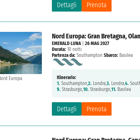
Dettagli
Prenota
Nord Europa: Gran Bretagna, Olan
EMERALD LUNA
|
26 MAG 2027
Durata:
10 notti
Partenza da:
Southampton
Sbarco:
Basilea
Itinerario:
1.
Southampton,
2.
Londra,
3.
Londra,
4.
Sout
9.
Strasburgo,
10.
Strasburgo,
11.
Basilea
Dettagli
Prenota