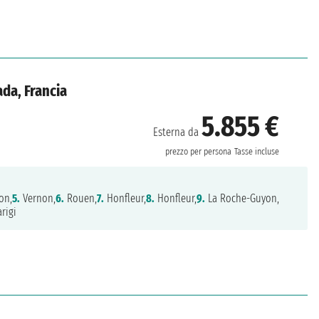
da, Francia
5.855 €
Esterna da
prezzo per persona
Tasse incluse
on,
5.
Vernon,
6.
Rouen,
7.
Honfleur,
8.
Honfleur,
9.
La Roche-Guyon,
rigi