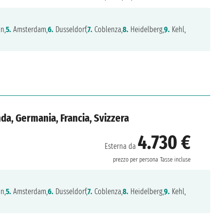
n,
5.
Amsterdam,
6.
Dusseldorf,
7.
Coblenza,
8.
Heidelberg,
9.
Kehl,
da, Germania, Francia, Svizzera
4.730 €
Esterna da
prezzo per persona
Tasse incluse
n,
5.
Amsterdam,
6.
Dusseldorf,
7.
Coblenza,
8.
Heidelberg,
9.
Kehl,