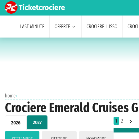
LAST MINUTE
OFFERTE
CROCIERE LUSSO
CROCI
home
›
Crociere Emerald Cruises 
1
2
2027
2026