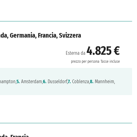
da, Germania, Francia, Svizzera
4.825 €
Esterna da
prezzo per persona
Tasse incluse
hampton,
5.
Amsterdam,
6.
Dusseldorf,
7.
Coblenza,
8.
Mannheim,