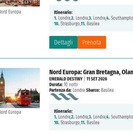
Itinerario:
1.
Londra,
2.
Londra,
3.
Londra,
4.
Southampto
10.
Strasburgo,
11.
Basilea
Dettagli
Prenota
Nord Europa: Gran Bretagna, Olan
EMERALD DESTINY
|
11 SET 2026
Durata:
10 notti
Partenza da:
Londra
Sbarco:
Basilea
Itinerario:
1.
Londra,
2.
Londra,
3.
Londra,
4.
Southampto
10.
Strasburgo,
11.
Basilea