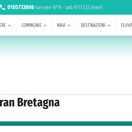
0105733006
lun-ven 9/19 - sab 9/13 (32 linee)
ERE
COMPAGNIE
NAVI
DESTINAZIONI
FLUVIA
Gran Bretagna