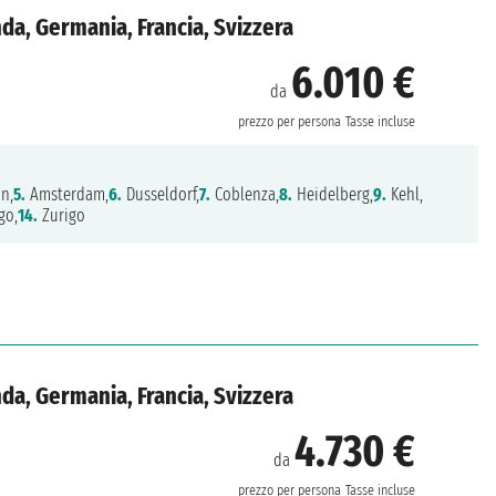
da, Germania, Francia, Svizzera
6.010 €
da
prezzo per persona
Tasse incluse
n,
5.
Amsterdam,
6.
Dusseldorf,
7.
Coblenza,
8.
Heidelberg,
9.
Kehl,
go,
14.
Zurigo
da, Germania, Francia, Svizzera
4.730 €
da
prezzo per persona
Tasse incluse