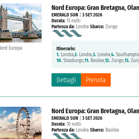
Nord Europa: Gran Bretagna, Olan
EMERALD SUN
|
3 SET 2026
Durata:
13 notti
Partenza da:
Londra
Sbarco:
Zurigo
Itinerario:
1.
Londra,
2.
Londra,
3.
Londra,
4.
Southampto
10.
Strasburgo,
11.
Basilea,
12.
Zurigo,
13.
Zuri
Dettagli
Prenota
Nord Europa: Gran Bretagna, Olan
EMERALD SUN
|
3 SET 2026
Durata:
10 notti
Partenza da:
Londra
Sbarco:
Basilea