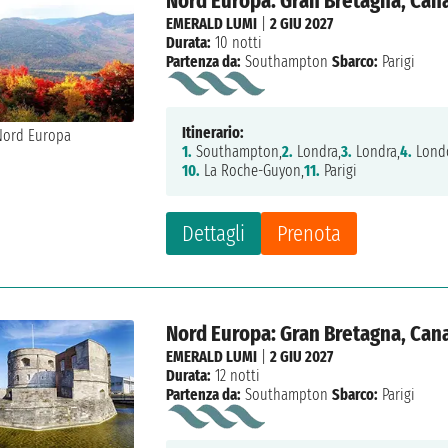
Nord Europa: Gran Bretagna, Cana
EMERALD LUMI
|
2 GIU 2027
Durata:
10 notti
Partenza da:
Southampton
Sbarco:
Parigi
Itinerario:
1.
Southampton,
2.
Londra,
3.
Londra,
4.
Lond
10.
La Roche-Guyon,
11.
Parigi
Dettagli
Prenota
Nord Europa: Gran Bretagna, Cana
EMERALD LUMI
|
2 GIU 2027
Durata:
12 notti
Partenza da:
Southampton
Sbarco:
Parigi