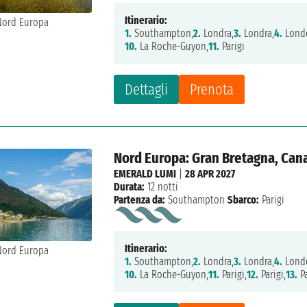
Itinerario:
1.
Southampton,
2.
Londra,
3.
Londra,
4.
Lond
10.
La Roche-Guyon,
11.
Parigi
Dettagli
Prenota
Nord Europa: Gran Bretagna, Cana
EMERALD LUMI
|
28 APR 2027
Durata:
12 notti
Partenza da:
Southampton
Sbarco:
Parigi
Itinerario:
1.
Southampton,
2.
Londra,
3.
Londra,
4.
Lond
10.
La Roche-Guyon,
11.
Parigi,
12.
Parigi,
13.
Pa