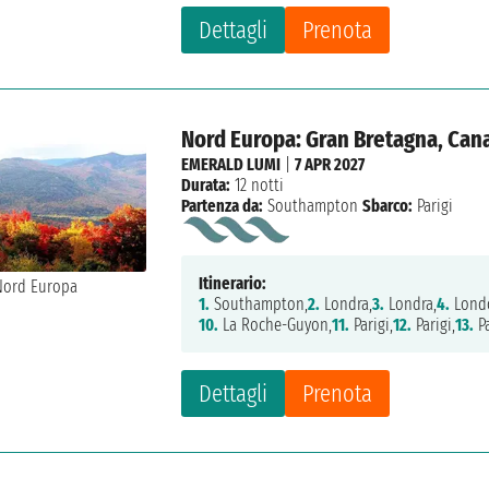
Dettagli
Prenota
Nord Europa: Gran Bretagna, Cana
EMERALD LUMI
|
7 APR 2027
Durata:
12 notti
Partenza da:
Southampton
Sbarco:
Parigi
Itinerario:
1.
Southampton,
2.
Londra,
3.
Londra,
4.
Lond
10.
La Roche-Guyon,
11.
Parigi,
12.
Parigi,
13.
Pa
Dettagli
Prenota