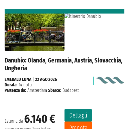
Danubio: Olanda, Germania, Austria, Slovacchia,
Ungheria
EMERALD LUNA
|
22 AGO 2026
Durata:
14 notti
Partenza da:
Amsterdam
Sbarco:
Budapest
Dettagli
6.140 €
Esterna da
Prenota
prezzo per persona
Tasse incluse