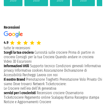
2026
2026
2026
2026
2
Recensioni
4.9
tutte le recensioni
Scegli la tua crociera
Curiosità sulle crociere
Prima di partire in
crociera
Consigli per la tua Crociera
Quando andare in crociera
Video 3D
Escursioni
Informazioni Utili
Supporto tecnico
Condizioni generali
Informativa
privacy
Informativa cookies
Assicurazione
Dichiarazione di
Accessibilità
Parcheggi
Lavora con noi
Il nostro Brand
Prenotazione Traghetti
Prenotazione Volo Privato
Chi
siamo
Dove trovarci
Network
Ticketcrociere:
Le Crociere nell’era dell’IA generativa
servizi per i crocieristi
Recensioni crociere
Osservatorio
Ticketcrociere
Pagamento online
Scalapay
Klarna
Rassegna stampa
Notizie e Aggiornamenti Crociere