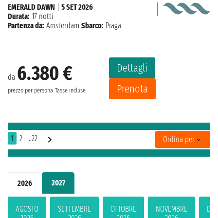
EMERALD DAWN
|
5 SET 2026
Durata:
17 notti
Partenza da:
Amsterdam
Sbarco:
Praga
Dettagli
6.380 €
da
Prenota
prezzo per persona
Tasse incluse
1
2
..22
Ordina per
2027
2026
AGOSTO
SETTEMBRE
OTTOBRE
NOVEMBRE
DIC