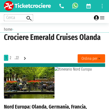
Cerca
home
›
Crociere Emerald Cruises Olanda
1
2
..22
Ordina per
Nord Europa: Olanda, Germania, Francia,