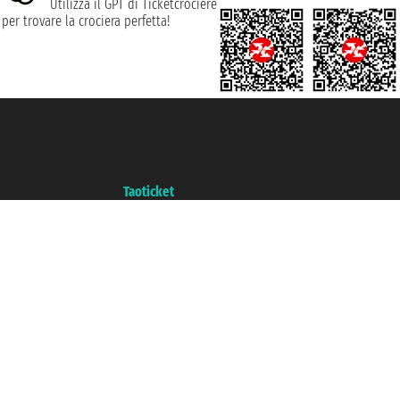
Utilizza il GPT di Ticketcrociere
per trovare la crociera perfetta!
Taoticket S.r.l. Via Brigata Liguria, 3/21 16121 Genova ©2007/2026 -
Ticketcrociere ® è un Marchio Registrato
P.Iva 06206400720 - Capitale Sociale € 100.000,00 i.v. - Iscritta alla Camera
di Commercio di Genova con REA 433093. - Aut. Prov. n° 6167/131601 -
Assicurazione Unipol - polizza n. 206484182
Un portale del gruppo
Taoticket