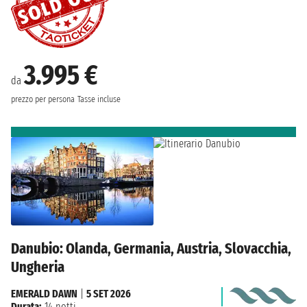
3.995 €
da
prezzo per persona
Tasse incluse
Danubio: Olanda, Germania, Austria, Slovacchia,
Ungheria
EMERALD DAWN
|
5 SET 2026
Durata:
14 notti