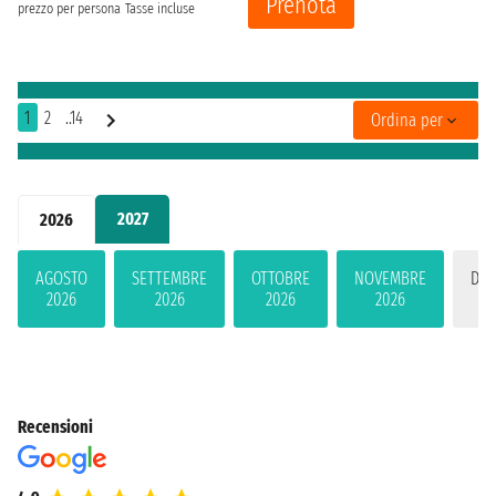
Prenota
prezzo per persona
Tasse incluse
1
2
..14
Ordina per
2027
2026
AGOSTO
SETTEMBRE
OTTOBRE
NOVEMBRE
DIC
2026
2026
2026
2026
2
Recensioni