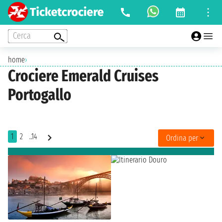
Cerca
home
›
Crociere Emerald Cruises
Portogallo
1
2
..14
Ordina per