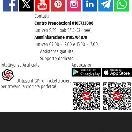
Contatti
Centro Prenotazioni 0105733006
lun-ven 9/19 - sab 9/13 (32 linee)
Amministrazione 0105704878
lun-ven 09:00 - 12:00 e 15:00 - 17:00
Assistenza gratuita
Supporto dedicato
Intelligenza Artificiale
Applicazioni
Utilizza il GPT di Ticketcrociere
per trovare la crociera perfetta!
Taoticket S.r.l. Via Brigata Liguria, 3/21 16121 Genova ©2007/2026 -
Ticketcrociere ® è un Marchio Registrato
P.Iva 06206400720 - Capitale Sociale € 100.000,00 i.v. - Iscritta alla Camera
di Commercio di Genova con REA 433093. - Aut. Prov. n° 6167/131601 -