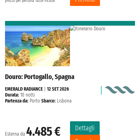
prezzo per persona
Tasse incluse
Douro: Portogallo, Spagna
EMERALD RADIANCE
|
12 SET 2026
Durata:
10 notti
Partenza da:
Porto
Sbarco:
Lisbona
Dettagli
4.485 €
Esterna da