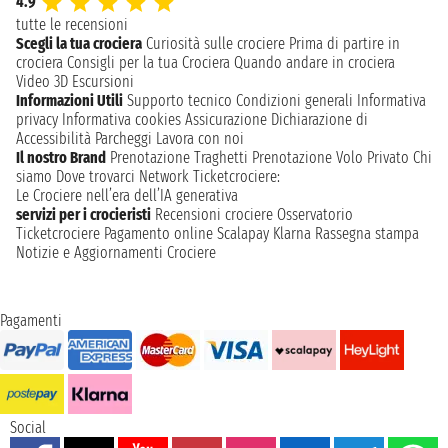
4.9
tutte le recensioni
Scegli la tua crociera
Curiosità sulle crociere
Prima di partire in
crociera
Consigli per la tua Crociera
Quando andare in crociera
Video 3D
Escursioni
Informazioni Utili
Supporto tecnico
Condizioni generali
Informativa
privacy
Informativa cookies
Assicurazione
Dichiarazione di
Accessibilità
Parcheggi
Lavora con noi
Il nostro Brand
Prenotazione Traghetti
Prenotazione Volo Privato
Chi
siamo
Dove trovarci
Network
Ticketcrociere:
Le Crociere nell’era dell’IA generativa
servizi per i crocieristi
Recensioni crociere
Osservatorio
Ticketcrociere
Pagamento online
Scalapay
Klarna
Rassegna stampa
Notizie e Aggiornamenti Crociere
Pagamenti
Social