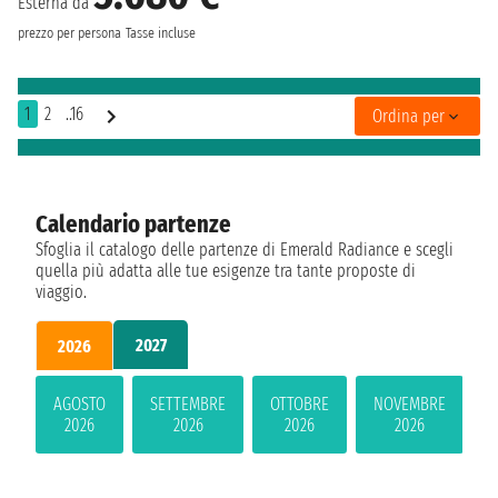
Esterna da
prezzo per persona
Tasse incluse
1
2
..16
Ordina per
Calendario partenze
Sfoglia il catalogo delle partenze di Emerald Radiance e scegli
quella più adatta alle tue esigenze tra tante proposte di
viaggio.
2027
2026
dic
AGOSTO
SETTEMBRE
OTTOBRE
NOVEMBRE
202
2026
2026
2026
2026