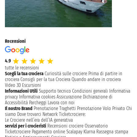
Recensioni
4.9
tutte le recensioni
Scegli la tua crociera
Curiosità sulle crociere
Prima di partire in
crociera
Consigli per la tua Crociera
Quando andare in crociera
Video 3D
Escursioni
Informazioni Utili
Supporto tecnico
Condizioni generali
Informativa
privacy
Informativa cookies
Assicurazione
Dichiarazione di
Accessibilità
Parcheggi
Lavora con noi
Il nostro Brand
Prenotazione Traghetti
Prenotazione Volo Privato
Chi
siamo
Dove trovarci
Network
Ticketcrociere:
Le Crociere nell’era dell’IA generativa
servizi per i crocieristi
Recensioni crociere
Osservatorio
Ticketcrociere
Pagamento online
Scalapay
Klarna
Rassegna stampa