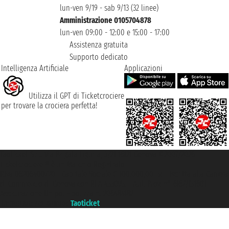
lun-ven 9/19 - sab 9/13 (32 linee)
Amministrazione 0105704878
lun-ven 09:00 - 12:00 e 15:00 - 17:00
Assistenza gratuita
Supporto dedicato
Intelligenza Artificiale
Applicazioni
Utilizza il GPT di Ticketcrociere
per trovare la crociera perfetta!
Taoticket S.r.l. Via Brigata Liguria, 3/21 16121 Genova ©2007/2026 -
Ticketcrociere ® è un Marchio Registrato
P.Iva 06206400720 - Capitale Sociale € 100.000,00 i.v. - Iscritta alla Camera
di Commercio di Genova con REA 433093. - Aut. Prov. n° 6167/131601 -
Assicurazione Unipol - polizza n. 206484182
Un portale del gruppo
Taoticket