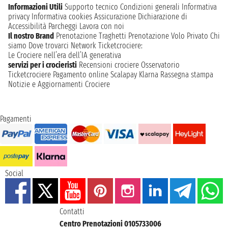
Informazioni Utili
Supporto tecnico
Condizioni generali
Informativa
privacy
Informativa cookies
Assicurazione
Dichiarazione di
Accessibilità
Parcheggi
Lavora con noi
Il nostro Brand
Prenotazione Traghetti
Prenotazione Volo Privato
Chi
siamo
Dove trovarci
Network
Ticketcrociere:
Le Crociere nell’era dell’IA generativa
servizi per i crocieristi
Recensioni crociere
Osservatorio
Ticketcrociere
Pagamento online
Scalapay
Klarna
Rassegna stampa
Notizie e Aggiornamenti Crociere
Pagamenti
Social
Contatti
Centro Prenotazioni 0105733006