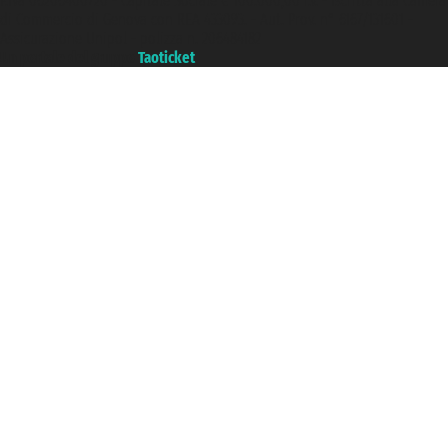
P.Iva 06206400720 - Capitale Sociale € 100.000,00 i.v. - Iscritta alla Camera
di Commercio di Genova con REA 433093. - Aut. Prov. n° 6167/131601 -
Assicurazione Unipol - polizza n. 206484182
Un portale del gruppo
Taoticket