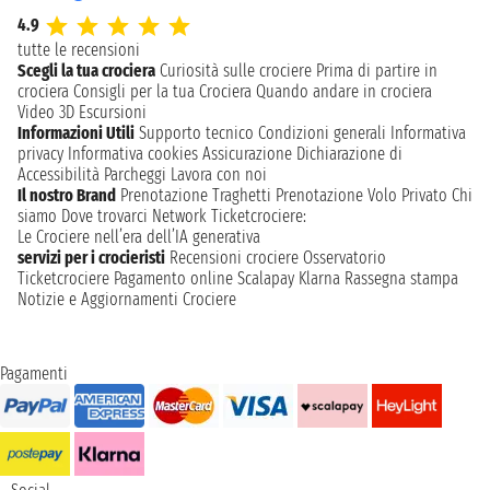
4.9
tutte le recensioni
Scegli la tua crociera
Curiosità sulle crociere
Prima di partire in
crociera
Consigli per la tua Crociera
Quando andare in crociera
Video 3D
Escursioni
Informazioni Utili
Supporto tecnico
Condizioni generali
Informativa
privacy
Informativa cookies
Assicurazione
Dichiarazione di
Accessibilità
Parcheggi
Lavora con noi
Il nostro Brand
Prenotazione Traghetti
Prenotazione Volo Privato
Chi
siamo
Dove trovarci
Network
Ticketcrociere:
Le Crociere nell’era dell’IA generativa
servizi per i crocieristi
Recensioni crociere
Osservatorio
Ticketcrociere
Pagamento online
Scalapay
Klarna
Rassegna stampa
Notizie e Aggiornamenti Crociere
Pagamenti