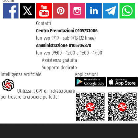
Social
Contatti
Centro Prenotazioni 0105733006
lun-ven 9/19 - sab 9/13 (32 linee)
Amministrazione 0105704878
lun-ven 09:00 - 12:00 e 15:00 - 17:00
Assistenza gratuita
Supporto dedicato
Intelligenza Artificiale
Applicazioni
Utilizza il GPT di Ticketcrociere
per trovare la crociera perfetta!
Taoticket S.r.l. Via Brigata Liguria, 3/21 16121 Genova ©2007/2026 -
Ticketcrociere ® è un Marchio Registrato