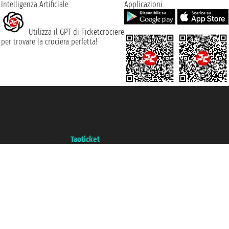
Intelligenza Artificiale
Applicazioni
Utilizza il GPT di Ticketcrociere
per trovare la crociera perfetta!
Taoticket S.r.l. Via Brigata Liguria, 3/21 16121 Genova ©2007/2026 -
Ticketcrociere ® è un Marchio Registrato
P.Iva 06206400720 - Capitale Sociale € 100.000,00 i.v. - Iscritta alla Camera
di Commercio di Genova con REA 433093. - Aut. Prov. n° 6167/131601 -
Assicurazione Unipol - polizza n. 206484182
Un portale del gruppo
Taoticket