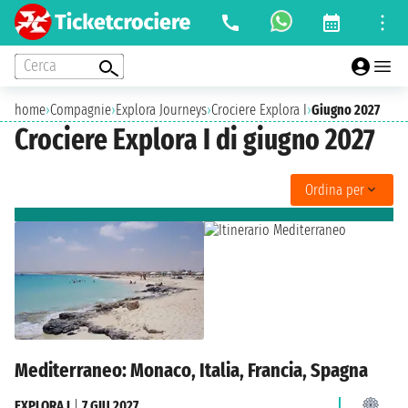
Cerca
home
›
Compagnie
›
Explora Journeys
›
Crociere Explora I
›
Giugno 2027
Crociere Explora I di giugno 2027
Ordina per
Mediterraneo: Monaco, Italia, Francia, Spagna
EXPLORA I
|
7 GIU 2027