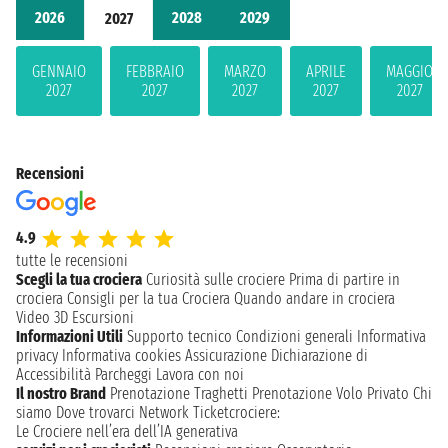
2026
2028
2029
2027
GENNAIO
FEBBRAIO
MARZO
APRILE
MAGGIO
2027
2027
2027
2027
2027
Recensioni
4.9
tutte le recensioni
Scegli la tua crociera
Curiosità sulle crociere
Prima di partire in
crociera
Consigli per la tua Crociera
Quando andare in crociera
Video 3D
Escursioni
Informazioni Utili
Supporto tecnico
Condizioni generali
Informativa
privacy
Informativa cookies
Assicurazione
Dichiarazione di
Accessibilità
Parcheggi
Lavora con noi
Il nostro Brand
Prenotazione Traghetti
Prenotazione Volo Privato
Chi
siamo
Dove trovarci
Network
Ticketcrociere:
Le Crociere nell’era dell’IA generativa