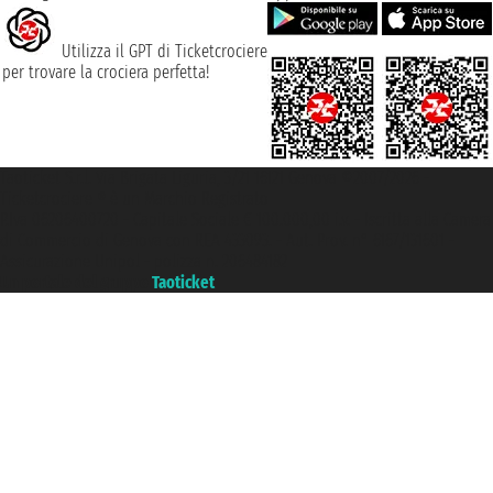
Utilizza il GPT di Ticketcrociere
per trovare la crociera perfetta!
Taoticket S.r.l. Via Brigata Liguria, 3/21 16121 Genova ©2007/2026 -
Ticketcrociere ® è un Marchio Registrato
P.Iva 06206400720 - Capitale Sociale € 100.000,00 i.v. - Iscritta alla Camera
di Commercio di Genova con REA 433093. - Aut. Prov. n° 6167/131601 -
Assicurazione Unipol - polizza n. 206484182
Un portale del gruppo
Taoticket