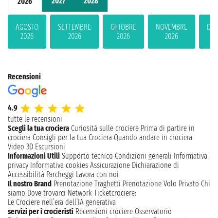
2027
2028
2026
AGOSTO
SETTEMBRE
OTTOBRE
NOVEMBRE
DIC
2026
2026
2026
2026
2
Recensioni
4.9
tutte le recensioni
Scegli la tua crociera
Curiosità sulle crociere
Prima di partire in
crociera
Consigli per la tua Crociera
Quando andare in crociera
Video 3D
Escursioni
Informazioni Utili
Supporto tecnico
Condizioni generali
Informativa
privacy
Informativa cookies
Assicurazione
Dichiarazione di
Accessibilità
Parcheggi
Lavora con noi
Il nostro Brand
Prenotazione Traghetti
Prenotazione Volo Privato
Chi
siamo
Dove trovarci
Network
Ticketcrociere:
Le Crociere nell’era dell’IA generativa
servizi per i crocieristi
Recensioni crociere
Osservatorio