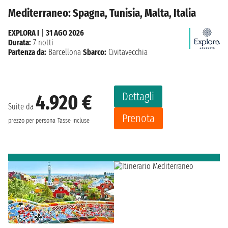
Mediterraneo: Spagna, Tunisia, Malta, Italia
EXPLORA I
|
31 AGO 2026
Durata:
7 notti
Partenza da:
Barcellona
Sbarco:
Civitavecchia
Dettagli
4.920 €
Suite da
Prenota
prezzo per persona
Tasse incluse