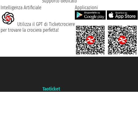
Supporto dedicato
Intelligenza Artificiale
Applicazioni
Utilizza il GPT di Ticketcrociere
per trovare la crociera perfetta!
Taoticket S.r.l. Via Brigata Liguria, 3/21 16121 Genova ©2007/2026 -
Ticketcrociere ® è un Marchio Registrato
P.Iva 06206400720 - Capitale Sociale € 100.000,00 i.v. - Iscritta alla Camera
di Commercio di Genova con REA 433093. - Aut. Prov. n° 6167/131601 -
Assicurazione Unipol - polizza n. 206484182
Un portale del gruppo
Taoticket