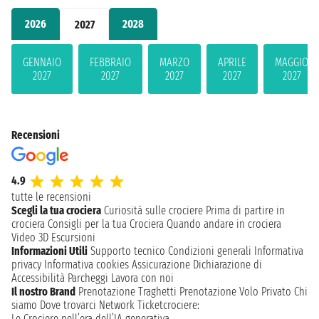
2026
2028
2027
GENNAIO
FEBBRAIO
MARZO
APRILE
MAGGIO
2027
2027
2027
2027
2027
Recensioni
4.9
tutte le recensioni
Scegli la tua crociera
Curiosità sulle crociere
Prima di partire in
crociera
Consigli per la tua Crociera
Quando andare in crociera
Video 3D
Escursioni
Informazioni Utili
Supporto tecnico
Condizioni generali
Informativa
privacy
Informativa cookies
Assicurazione
Dichiarazione di
Accessibilità
Parcheggi
Lavora con noi
Il nostro Brand
Prenotazione Traghetti
Prenotazione Volo Privato
Chi
siamo
Dove trovarci
Network
Ticketcrociere:
Le Crociere nell’era dell’IA generativa