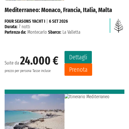
Mediterraneo: Monaco, Francia, Italia, Malta
FOUR SEASONS YACHT I
|
6 SET 2026
Durata:
7 notti
Partenza da:
Montecarlo
Sbarco:
La Valletta
Dettagli
24.000 €
Suite da
Prenota
prezzo per persona
Tasse incluse