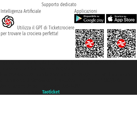
Supporto dedicato
Intelligenza Artificiale
Applicazioni
Utilizza il GPT di Ticketcrociere
per trovare la crociera perfetta!
Taoticket S.r.l. Via Brigata Liguria, 3/21 16121 Genova ©2007/2026 -
Ticketcrociere ® è un Marchio Registrato
P.Iva 06206400720 - Capitale Sociale € 100.000,00 i.v. - Iscritta alla Camera
di Commercio di Genova con REA 433093. - Aut. Prov. n° 6167/131601 -
Assicurazione Unipol - polizza n. 206484182
Un portale del gruppo
Taoticket