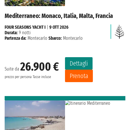
Mediterraneo: Monaco, Italia, Malta, Francia
FOUR SEASONS YACHT I
|
9 OTT 2026
Durata:
9 notti
Partenza da:
Montecarlo
Sbarco:
Montecarlo
Dettagli
26.900 €
Suite da
Prenota
prezzo per persona
Tasse incluse