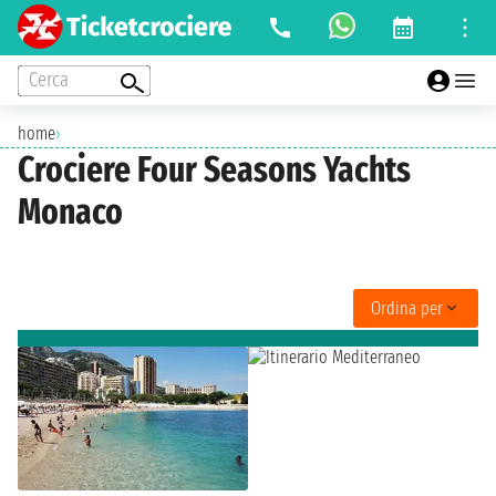
Cerca
home
›
Crociere Four Seasons Yachts
Monaco
Ordina per