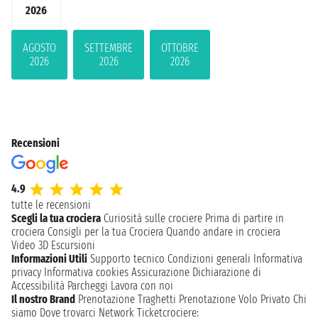
2026
AGOSTO
SETTEMBRE
OTTOBRE
2026
2026
2026
Recensioni
4.9
tutte le recensioni
Scegli la tua crociera
Curiosità sulle crociere
Prima di partire in
crociera
Consigli per la tua Crociera
Quando andare in crociera
Video 3D
Escursioni
Informazioni Utili
Supporto tecnico
Condizioni generali
Informativa
privacy
Informativa cookies
Assicurazione
Dichiarazione di
Accessibilità
Parcheggi
Lavora con noi
Il nostro Brand
Prenotazione Traghetti
Prenotazione Volo Privato
Chi
siamo
Dove trovarci
Network
Ticketcrociere: