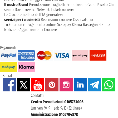
Il nostro Brand
Prenotazione Traghetti
Prenotazione Volo Privato
Chi
siamo
Dove trovarci
Network
Ticketcrociere:
Le Crociere nell’era dell’IA generativa
servizi per i crocieristi
Recensioni crociere
Osservatorio
Ticketcrociere
Pagamento online
Scalapay
Klarna
Rassegna stampa
Notizie e Aggiornamenti Crociere
Pagamenti
Social
Contatti
Centro Prenotazioni 0105733006
lun-ven 9/19 - sab 9/13 (32 linee)
Amministrazione 0105704878