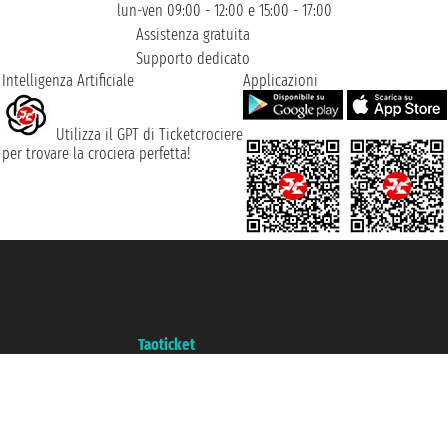
lun-ven 09:00 - 12:00 e 15:00 - 17:00
Assistenza gratuita
Supporto dedicato
Intelligenza Artificiale
Applicazioni
Utilizza il GPT di Ticketcrociere
per trovare la crociera perfetta!
Taoticket S.r.l. Via Brigata Liguria, 3/21 16121 Genova ©2007/2026 -
Ticketcrociere ® è un Marchio Registrato
P.Iva 06206400720 - Capitale Sociale € 100.000,00 i.v. - Iscritta alla Camera
di Commercio di Genova con REA 433093. - Aut. Prov. n° 6167/131601 -
Assicurazione Unipol - polizza n. 206484182
Un portale del gruppo
Taoticket