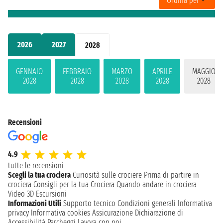
Ordina per
2026
2027
2028
GENNAIO
FEBBRAIO
MARZO
APRILE
MAGGIO
2028
2028
2028
2028
2028
Recensioni
4.9
tutte le recensioni
Scegli la tua crociera
Curiosità sulle crociere
Prima di partire in
crociera
Consigli per la tua Crociera
Quando andare in crociera
Video 3D
Escursioni
Informazioni Utili
Supporto tecnico
Condizioni generali
Informativa
privacy
Informativa cookies
Assicurazione
Dichiarazione di
Accessibilità
Parcheggi
Lavora con noi