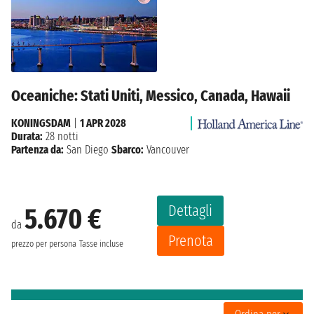
Oceaniche: Stati Uniti, Messico, Canada, Hawaii
KONINGSDAM
|
1 APR 2028
Durata:
28 notti
Partenza da:
San Diego
Sbarco:
Vancouver
Dettagli
5.670 €
da
Prenota
prezzo per persona
Tasse incluse