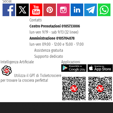
Social
Contatti
Centro Prenotazioni 0105733006
lun-ven 9/19 - sab 9/13 (32 linee)
Amministrazione 0105704878
lun-ven 09:00 - 12:00 e 15:00 - 17:00
Assistenza gratuita
Supporto dedicato
Intelligenza Artificiale
Applicazioni
Utilizza il GPT di Ticketcrociere
per trovare la crociera perfetta!
Taoticket S.r.l. Via Brigata Liguria, 3/21 16121 Genova ©2007/2026 -
Ticketcrociere ® è un Marchio Registrato