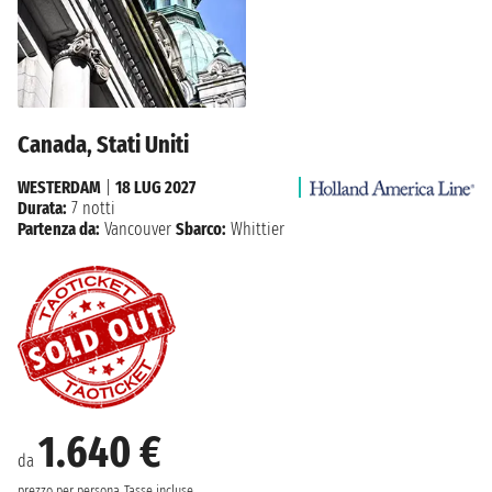
Canada, Stati Uniti
WESTERDAM
|
18 LUG 2027
Durata:
7 notti
Partenza da:
Vancouver
Sbarco:
Whittier
1.640 €
da
prezzo per persona
Tasse incluse