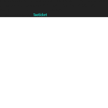
P.Iva 06206400720 - Capitale Sociale € 100.000,00 i.v. - Iscritta alla Camera
di Commercio di Genova con REA 433093. - Aut. Prov. n° 6167/131601 -
Assicurazione Unipol - polizza n. 206484182
Un portale del gruppo
Taoticket