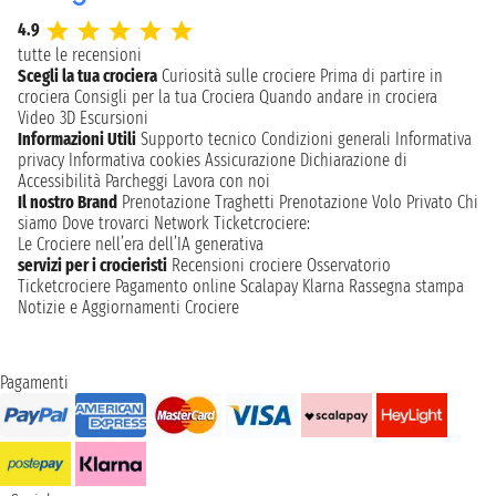
4.9
tutte le recensioni
Scegli la tua crociera
Curiosità sulle crociere
Prima di partire in
crociera
Consigli per la tua Crociera
Quando andare in crociera
Video 3D
Escursioni
Informazioni Utili
Supporto tecnico
Condizioni generali
Informativa
privacy
Informativa cookies
Assicurazione
Dichiarazione di
Accessibilità
Parcheggi
Lavora con noi
Il nostro Brand
Prenotazione Traghetti
Prenotazione Volo Privato
Chi
siamo
Dove trovarci
Network
Ticketcrociere:
Le Crociere nell’era dell’IA generativa
servizi per i crocieristi
Recensioni crociere
Osservatorio
Ticketcrociere
Pagamento online
Scalapay
Klarna
Rassegna stampa
Notizie e Aggiornamenti Crociere
Pagamenti