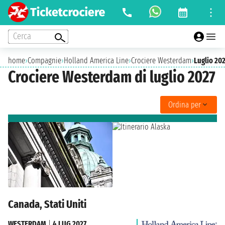
Cerca
home
›
Compagnie
›
Holland America Line
›
Crociere Westerdam
›
Luglio 20
Crociere Westerdam di luglio 2027
Ordina per
Canada, Stati Uniti
WESTERDAM
|
4 LUG 2027