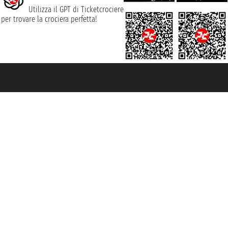
Utilizza il GPT di Ticketcrociere
per trovare la crociera perfetta!
rociere ® è un Marchio Registrato
ra di Commercio di Genova con REA 433093. - Aut. Prov. n° 6167/131601 - Ass