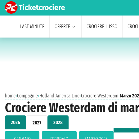
LAST MINUTE
OFFERTE
CROCIERE LUSSO
CROCI
home
›
Compagnie
›
Holland America Line
›
Crociere Westerdam
›
Marzo 202
Crociere Westerdam di mar
2026
2028
2027