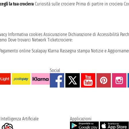
cegli la tua crociera
Curiosità sulle crociere
Prima di partire in crociera
Con
vacy
Informativa cookies
Assicurazione
Dichiarazione di Accessibilità
Parc
iamo
Dove trovarci
Network
Ticketcrociere:
Pagamento online
Scalapay
Klarna
Rassegna stampa
Notizie e Aggiornamen
Social
Intelligenza Artificiale
Applicazioni