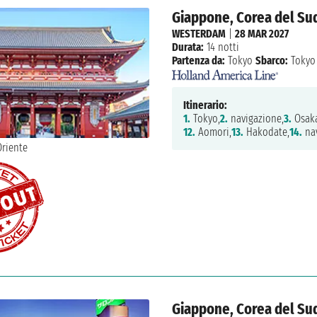
Giappone, Corea del Su
WESTERDAM
|
28 MAR 2027
Durata:
14 notti
Partenza da:
Tokyo
Sbarco:
Tokyo
Itinerario:
1.
Tokyo,
2.
navigazione,
3.
Osaka
12.
Aomori,
13.
Hakodate,
14.
nav
Giappone, Corea del Su