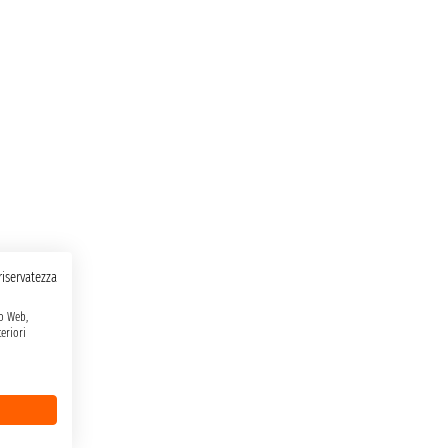
 riservatezza
to Web,
eriori