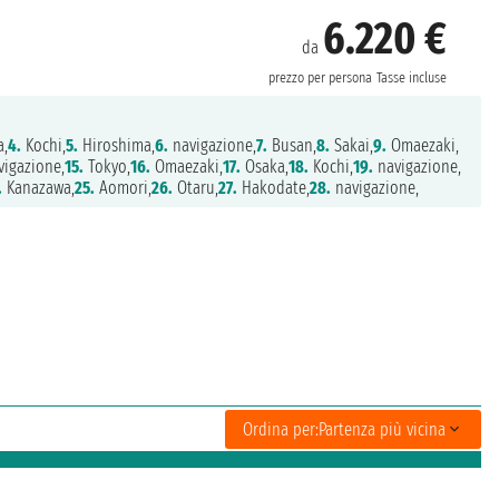
6.220 €
da
prezzo per persona
Tasse incluse
,
4.
Kochi,
5.
Hiroshima,
6.
navigazione,
7.
Busan,
8.
Sakai,
9.
Omaezaki,
igazione,
15.
Tokyo,
16.
Omaezaki,
17.
Osaka,
18.
Kochi,
19.
navigazione,
.
Kanazawa,
25.
Aomori,
26.
Otaru,
27.
Hakodate,
28.
navigazione,
Ordina per:
Partenza più vicina