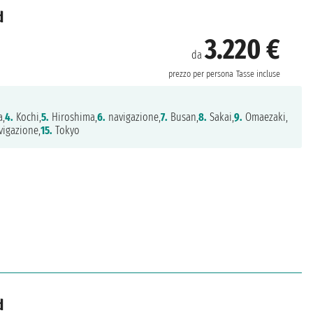
d
3.220 €
da
prezzo per persona
Tasse incluse
,
4.
Kochi,
5.
Hiroshima,
6.
navigazione,
7.
Busan,
8.
Sakai,
9.
Omaezaki,
igazione,
15.
Tokyo
d