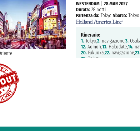
WESTERDAM
|
28 MAR 2027
Durata:
28 notti
Partenza da:
Tokyo
Sbarco:
Tokyo
Itinerario:
1.
Tokyo,
2.
navigazione,
3.
Osaka
12.
Aomori,
13.
Hakodate,
14.
nav
20.
Fukuoka,
22.
navigazione,
23
29.
Tokyo