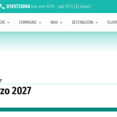
0105733006
lun-ven 9/19 - sab 9/13 (32 linee)
ERE
COMPAGNIE
NAVI
DESTINAZIONI
FLUVIA
7
zo 2027