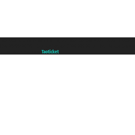
Taoticket S.r.l. Via Brigata Liguria, 3/21 16121 Genova ©2007/2026 - Ticketc
P.Iva 06206400720 - Capitale Sociale € 100.000,00 i.v. - Iscritta alla Came
Un portale del gruppo
Taoticket