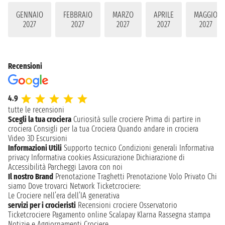
GENNAIO
FEBBRAIO
MARZO
APRILE
MAGGIO
2027
2027
2027
2027
2027
Recensioni
4.9
tutte le recensioni
Scegli la tua crociera
Curiosità sulle crociere
Prima di partire in
crociera
Consigli per la tua Crociera
Quando andare in crociera
Video 3D
Escursioni
Informazioni Utili
Supporto tecnico
Condizioni generali
Informativa
privacy
Informativa cookies
Assicurazione
Dichiarazione di
Accessibilità
Parcheggi
Lavora con noi
Il nostro Brand
Prenotazione Traghetti
Prenotazione Volo Privato
Chi
siamo
Dove trovarci
Network
Ticketcrociere:
Le Crociere nell’era dell’IA generativa
servizi per i crocieristi
Recensioni crociere
Osservatorio
Ticketcrociere
Pagamento online
Scalapay
Klarna
Rassegna stampa
Notizie e Aggiornamenti Crociere