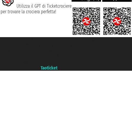
Utilizza il GPT di Ticketcrociere
per trovare la crociera perfetta!
Taoticket S.r.l. Via Brigata Liguria, 3/21 16121 Genova ©2007/2026 -
Ticketcrociere ® è un Marchio Registrato
P.Iva 06206400720 - Capitale Sociale € 100.000,00 i.v. - Iscritta alla Camera
di Commercio di Genova con REA 433093. - Aut. Prov. n° 6167/131601 -
Assicurazione Unipol - polizza n. 206484182
Un portale del gruppo
Taoticket