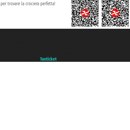
per trovare la crociera perfetta!
Taoticket S.r.l. Via Brigata Liguria, 3/21 16121 Genova ©2007/2026 -
Ticketcrociere ® è un Marchio Registrato
P.Iva 06206400720 - Capitale Sociale € 100.000,00 i.v. - Iscritta alla Camera
di Commercio di Genova con REA 433093. - Aut. Prov. n° 6167/131601 -
Assicurazione Unipol - polizza n. 206484182
Un portale del gruppo
Taoticket