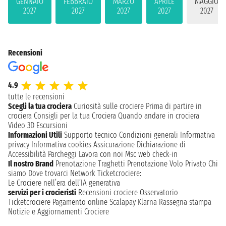
GENNAIO
FEBBRAIO
MARZO
APRILE
MAGGIO
2027
2027
2027
2027
2027
Recensioni
4.9
tutte le recensioni
Scegli la tua crociera
Curiosità sulle crociere
Prima di partire in
crociera
Consigli per la tua Crociera
Quando andare in crociera
Video 3D
Escursioni
Informazioni Utili
Supporto tecnico
Condizioni generali
Informativa
privacy
Informativa cookies
Assicurazione
Dichiarazione di
Accessibilità
Parcheggi
Lavora con noi
Msc web check-in
Il nostro Brand
Prenotazione Traghetti
Prenotazione Volo Privato
Chi
siamo
Dove trovarci
Network
Ticketcrociere:
Le Crociere nell’era dell’IA generativa
servizi per i crocieristi
Recensioni crociere
Osservatorio
Ticketcrociere
Pagamento online
Scalapay
Klarna
Rassegna stampa
Notizie e Aggiornamenti Crociere