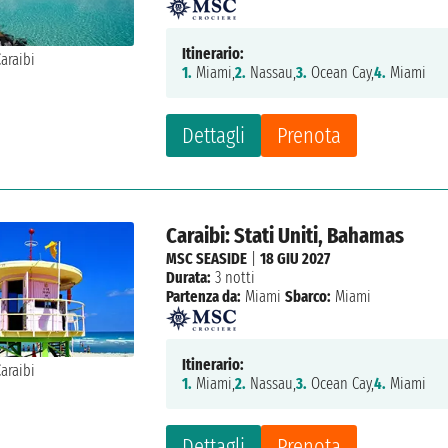
Itinerario:
1.
Miami,
2.
Nassau,
3.
Ocean Cay,
4.
Miami
Dettagli
Prenota
Caraibi: Stati Uniti, Bahamas
MSC SEASIDE
|
18 GIU 2027
Durata:
3 notti
Partenza da:
Miami
Sbarco:
Miami
Itinerario:
1.
Miami,
2.
Nassau,
3.
Ocean Cay,
4.
Miami
Dettagli
Prenota