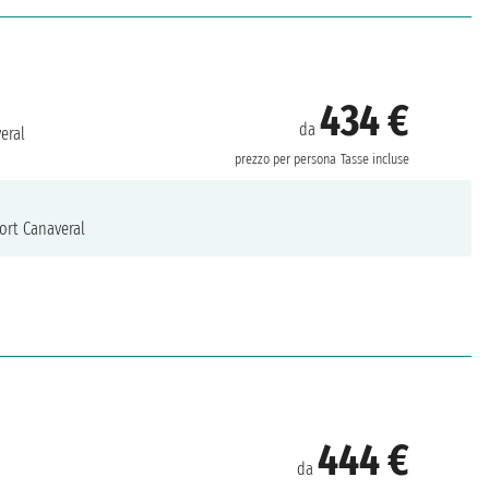
434 €
da
eral
prezzo per persona
Tasse incluse
ort Canaveral
444 €
da