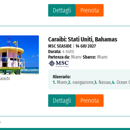
Dettagli
Prenota
Caraibi: Stati Uniti, Bahamas
MSC SEASIDE
|
14 GIU 2027
Durata:
4 notti
Partenza da:
Miami
Sbarco:
Miami
Itinerario:
1.
Miami,
2.
navigazione,
3.
Nassau,
4.
Ocean C
Dettagli
Prenota