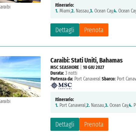
Itinerario:
1.
Miami,
2.
Nassau,
3.
Ocean Cay,
4.
Ocean Cay
Dettagli
Prenota
Caraibi: Stati Uniti, Bahamas
MSC SEASHORE
|
10 GIU 2027
Durata:
3 notti
Partenza da:
Port Canaveral
Sbarco:
Port Canav
Itinerario:
1.
Port Canaveral,
2.
Nassau,
3.
Ocean Cay,
4.
P
Dettagli
Prenota