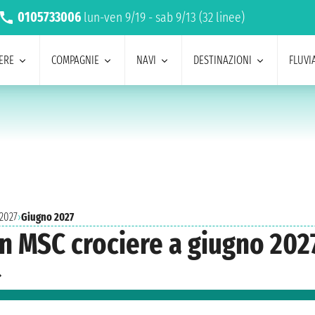
0105733006
lun-ven 9/19 - sab 9/13 (32 linee)
ERE
COMPAGNIE
NAVI
DESTINAZIONI
FLUVIA
 2027
›
Giugno 2027
on MSC crociere a giugno 202