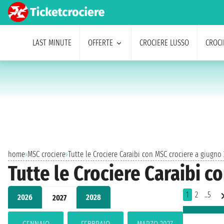
LAST MINUTE
OFFERTE
CROCIERE LUSSO
CROCI
home
›
MSC crociere
›
Tutte le Crociere Caraibi con MSC crociere a giugno
Tutte le Crociere Caraibi c
1
2
..5
2026
2028
2027