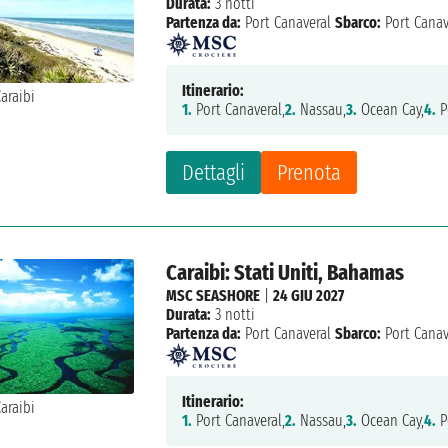
Durata:
3 notti
Partenza da:
Port Canaveral
Sbarco:
Port Canav
Itinerario:
1.
Port Canaveral,
2.
Nassau,
3.
Ocean Cay,
4.
P
Dettagli
Prenota
Caraibi: Stati Uniti, Bahamas
MSC SEASHORE
|
24 GIU 2027
Durata:
3 notti
Partenza da:
Port Canaveral
Sbarco:
Port Canav
Itinerario:
1.
Port Canaveral,
2.
Nassau,
3.
Ocean Cay,
4.
P