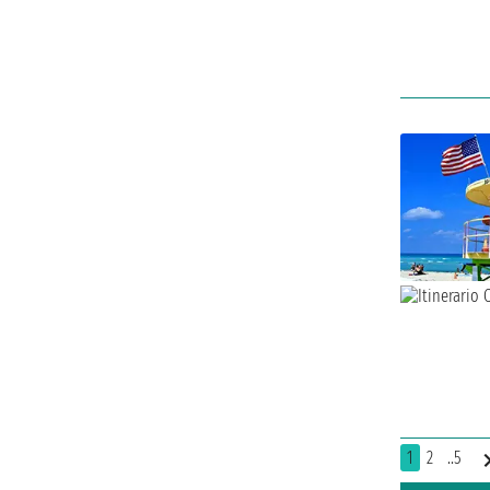
1
2
..5