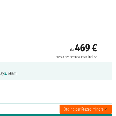
469 €
da
prezzo per persona
Tasse incluse
ay,
5.
Miami
Ordina per:
Prezzo minore