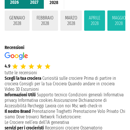
2026
2027
2028
GENNAIO
FEBBRAIO
MARZO
APRILE
MAGGIO
2028
2028
2028
2028
2028
Recensioni
4.9
tutte le recensioni
Scegli la tua crociera
Curiosità sulle crociere
Prima di partire in
crociera
Consigli per la tua Crociera
Quando andare in crociera
Video 3D
Escursioni
Informazioni Utili
Supporto tecnico
Condizioni generali
Informativa
privacy
Informativa cookies
Assicurazione
Dichiarazione di
Accessibilità
Parcheggi
Lavora con noi
Msc web check-in
Il nostro Brand
Prenotazione Traghetti
Prenotazione Volo Privato
Chi
siamo
Dove trovarci
Network
Ticketcrociere:
Le Crociere nell’era dell’IA generativa
servizi per i crocieristi
Recensioni crociere
Osservatorio