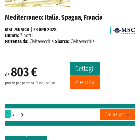
Mediterraneo: Italia, Spagna, Francia
MSC MUSICA
|
23 APR 2028
Durata:
7 notti
Partenza da:
Civitavecchia
Sbarco:
Civitavecchia
Dettagli
803 €
da
Prenota
prezzo per persona
Tasse incluse
1
2
Ordina per