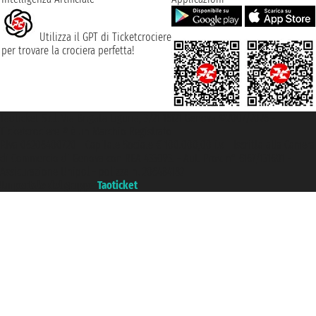
Utilizza il GPT di Ticketcrociere
per trovare la crociera perfetta!
Taoticket S.r.l. Via Brigata Liguria, 3/21 16121 Genova ©2007/2026 -
Ticketcrociere ® è un Marchio Registrato
P.Iva 06206400720 - Capitale Sociale € 100.000,00 i.v. - Iscritta alla Camera
di Commercio di Genova con REA 433093. - Aut. Prov. n° 6167/131601 -
Assicurazione Unipol - polizza n. 206484182
Un portale del gruppo
Taoticket