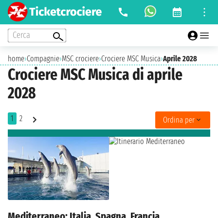
Cerca
home
›
Compagnie
›
MSC crociere
›
Crociere MSC Musica
›
Aprile 2028
Crociere MSC Musica di aprile
2028
1
2
Ordina per
Mediterraneo: Italia, Spagna, Francia