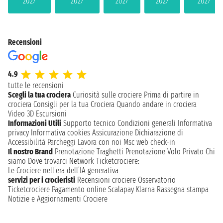
2027
2027
2027
2027
2027
Recensioni
4.9
tutte le recensioni
Scegli la tua crociera
Curiosità sulle crociere
Prima di partire in
crociera
Consigli per la tua Crociera
Quando andare in crociera
Video 3D
Escursioni
Informazioni Utili
Supporto tecnico
Condizioni generali
Informativa
privacy
Informativa cookies
Assicurazione
Dichiarazione di
Accessibilità
Parcheggi
Lavora con noi
Msc web check-in
Il nostro Brand
Prenotazione Traghetti
Prenotazione Volo Privato
Chi
siamo
Dove trovarci
Network
Ticketcrociere:
Le Crociere nell’era dell’IA generativa
servizi per i crocieristi
Recensioni crociere
Osservatorio
Ticketcrociere
Pagamento online
Scalapay
Klarna
Rassegna stampa
Notizie e Aggiornamenti Crociere