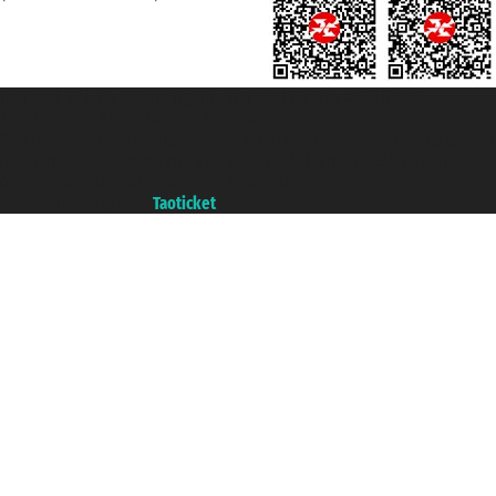
Taoticket S.r.l. Via Brigata Liguria, 3/21 16121 Genova ©2007/2026 -
Ticketcrociere ® è un Marchio Registrato
P.Iva 06206400720 - Capitale Sociale € 100.000,00 i.v. - Iscritta alla Camera
di Commercio di Genova con REA 433093. - Aut. Prov. n° 6167/131601 -
Assicurazione Unipol - polizza n. 206484182
Un portale del gruppo
Taoticket