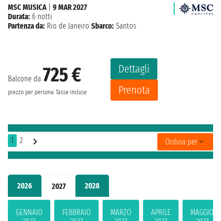
MSC MUSICA
|
9 MAR 2027
Durata:
6 notti
Partenza da:
Rio de Janeiro
Sbarco:
Santos
Dettagli
725 €
Balcone da
Prenota
prezzo per persona
Tasse incluse
1
2
Ordina per
2026
2028
2027
GENNAIO
FEBBRAIO
MARZO
APRILE
MAGGIO