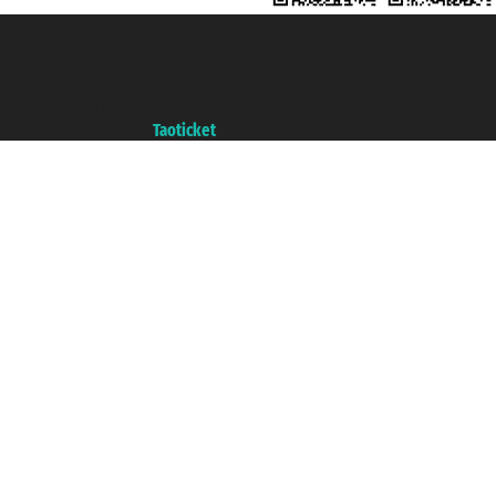
Taoticket S.r.l. Via Brigata Liguria, 3/21 16121 Genova ©2007/2026 -
Ticketcrociere ® è un Marchio Registrato
P.Iva 06206400720 - Capitale Sociale € 100.000,00 i.v. - Iscritta alla Camera
di Commercio di Genova con REA 433093. - Aut. Prov. n° 6167/131601 -
Assicurazione Unipol - polizza n. 206484182
Un portale del gruppo
Taoticket