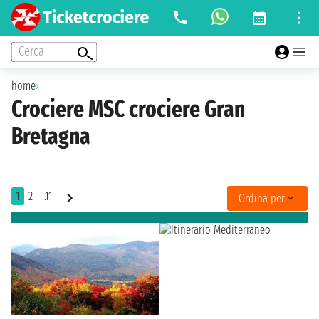
Cerca
home
›
Crociere MSC crociere Gran
Bretagna
1
2
..11
Ordina per