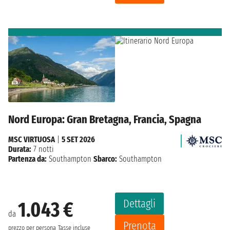
Nord Europa: Gran Bretagna, Francia, Spagna
MSC VIRTUOSA
|
5 SET 2026
Durata:
7 notti
Partenza da:
Southampton
Sbarco:
Southampton
Dettagli
1.043 €
da
Prenota
prezzo per persona
Tasse incluse