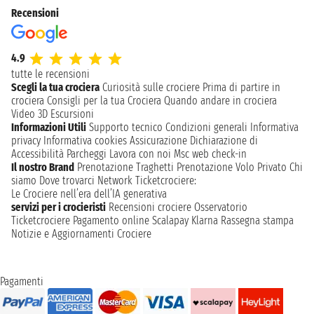
Recensioni
4.9
tutte le recensioni
Scegli la tua crociera
Curiosità sulle crociere
Prima di partire in
crociera
Consigli per la tua Crociera
Quando andare in crociera
Video 3D
Escursioni
Informazioni Utili
Supporto tecnico
Condizioni generali
Informativa
privacy
Informativa cookies
Assicurazione
Dichiarazione di
Accessibilità
Parcheggi
Lavora con noi
Msc web check-in
Il nostro Brand
Prenotazione Traghetti
Prenotazione Volo Privato
Chi
siamo
Dove trovarci
Network
Ticketcrociere:
Le Crociere nell’era dell’IA generativa
servizi per i crocieristi
Recensioni crociere
Osservatorio
Ticketcrociere
Pagamento online
Scalapay
Klarna
Rassegna stampa
Notizie e Aggiornamenti Crociere
Pagamenti