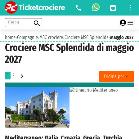
Cerca
home
›
Compagnie
›
MSC crociere
›
Crociere MSC Splendida
›
Maggio 2027
Crociere MSC Splendida di maggio
2027
1
2
Ordina per
Mediterraneo: Italia, Croazia, Grecia, Turchia