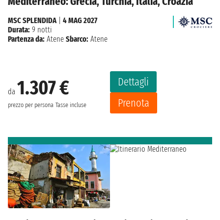
Mediterraneo: Grecia, Turchia, Italia, Croazia
MSC SPLENDIDA
|
4 MAG 2027
Durata:
9 notti
Partenza da:
Atene
Sbarco:
Atene
Dettagli
1.307 €
da
Prenota
prezzo per persona
Tasse incluse