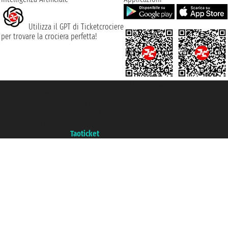
Utilizza il GPT di Ticketcrociere
per trovare la crociera perfetta!
Taoticket S.r.l. Via Brigata Liguria, 3/21 16121 Genova ©2007/2026 -
Ticketcrociere ® è un Marchio Registrato
P.Iva 06206400720 - Capitale Sociale € 100.000,00 i.v. - Iscritta alla Camera
di Commercio di Genova con REA 433093. - Aut. Prov. n° 6167/131601 -
Assicurazione Unipol - polizza n. 206484182
Un portale del gruppo
Taoticket