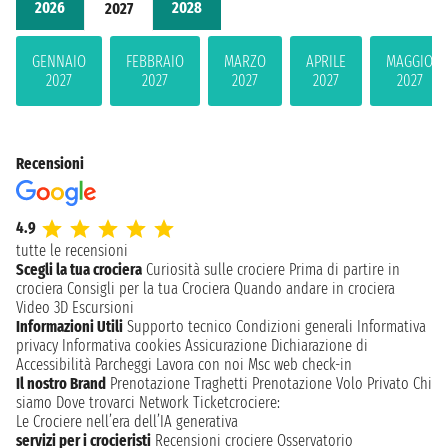
2026
2028
2027
GENNAIO
FEBBRAIO
MARZO
APRILE
MAGGIO
2027
2027
2027
2027
2027
Recensioni
4.9
tutte le recensioni
Scegli la tua crociera
Curiosità sulle crociere
Prima di partire in
crociera
Consigli per la tua Crociera
Quando andare in crociera
Video 3D
Escursioni
Informazioni Utili
Supporto tecnico
Condizioni generali
Informativa
privacy
Informativa cookies
Assicurazione
Dichiarazione di
Accessibilità
Parcheggi
Lavora con noi
Msc web check-in
Il nostro Brand
Prenotazione Traghetti
Prenotazione Volo Privato
Chi
siamo
Dove trovarci
Network
Ticketcrociere:
Le Crociere nell’era dell’IA generativa
servizi per i crocieristi
Recensioni crociere
Osservatorio