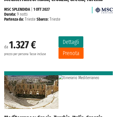
MSC SPLENDIDA
|
1 OTT 2027
Durata:
9 notti
Partenza da:
Trieste
Sbarco:
Trieste
Dettagli
1.327 €
da
Prenota
prezzo per persona
Tasse incluse