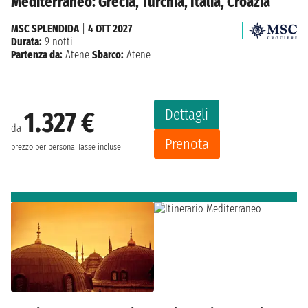
Mediterraneo: Grecia, Turchia, Italia, Croazia
MSC SPLENDIDA
|
4 OTT 2027
Durata:
9 notti
Partenza da:
Atene
Sbarco:
Atene
Dettagli
1.327 €
da
Prenota
prezzo per persona
Tasse incluse