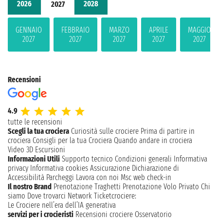
2026
2028
2027
GENNAIO
FEBBRAIO
MARZO
APRILE
MAGGIO
2027
2027
2027
2027
2027
Recensioni
4.9
tutte le recensioni
Scegli la tua crociera
Curiosità sulle crociere
Prima di partire in
crociera
Consigli per la tua Crociera
Quando andare in crociera
Video 3D
Escursioni
Informazioni Utili
Supporto tecnico
Condizioni generali
Informativa
privacy
Informativa cookies
Assicurazione
Dichiarazione di
Accessibilità
Parcheggi
Lavora con noi
Msc web check-in
Il nostro Brand
Prenotazione Traghetti
Prenotazione Volo Privato
Chi
siamo
Dove trovarci
Network
Ticketcrociere:
Le Crociere nell’era dell’IA generativa
servizi per i crocieristi
Recensioni crociere
Osservatorio