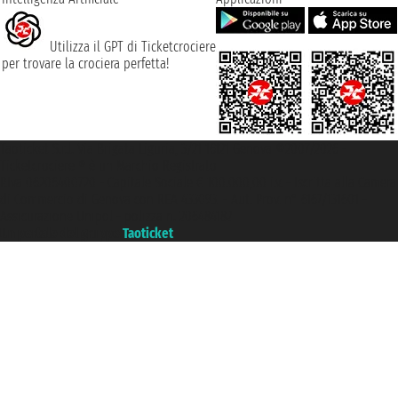
Utilizza il GPT di Ticketcrociere
per trovare la crociera perfetta!
Taoticket S.r.l. Via Brigata Liguria, 3/21 16121 Genova ©2007/2026 -
Ticketcrociere ® è un Marchio Registrato
P.Iva 06206400720 - Capitale Sociale € 100.000,00 i.v. - Iscritta alla Camera
di Commercio di Genova con REA 433093. - Aut. Prov. n° 6167/131601 -
Assicurazione Unipol - polizza n. 206484182
Un portale del gruppo
Taoticket