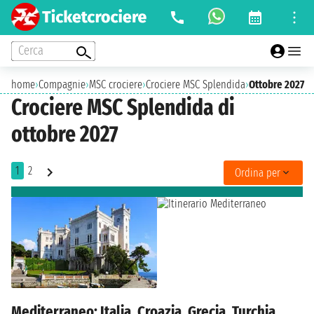
Cerca
home
›
Compagnie
›
MSC crociere
›
Crociere MSC Splendida
›
Ottobre 2027
Crociere MSC Splendida di
ottobre 2027
1
2
Ordina per
Mediterraneo: Italia, Croazia, Grecia, Turchia