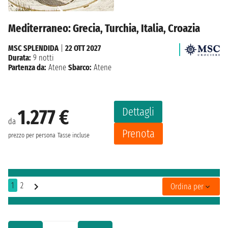
Mediterraneo: Grecia, Turchia, Italia, Croazia
MSC SPLENDIDA
|
22 OTT 2027
Durata:
9 notti
Partenza da:
Atene
Sbarco:
Atene
Dettagli
1.277 €
da
Prenota
prezzo per persona
Tasse incluse
1
2
Ordina per