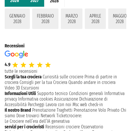
2026
2027
2028
GENNAIO
FEBBRAIO
MARZO
APRILE
MAGGIO
2028
2028
2028
2028
2028
Recensioni
4.9
tutte le recensioni
Scegli la tua crociera
Curiosità sulle crociere
Prima di partire in
crociera
Consigli per la tua Crociera
Quando andare in crociera
Video 3D
Escursioni
Informazioni Utili
Supporto tecnico
Condizioni generali
Informativa
privacy
Informativa cookies
Assicurazione
Dichiarazione di
Accessibilità
Parcheggi
Lavora con noi
Msc web check-in
Il nostro Brand
Prenotazione Traghetti
Prenotazione Volo Privato
Chi
siamo
Dove trovarci
Network
Ticketcrociere:
Le Crociere nell’era dell’IA generativa
servizi per i crocieristi
Recensioni crociere
Osservatorio