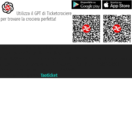
Utilizza il GPT di Ticketcrociere
per trovare la crociera perfetta!
Taoticket S.r.l. Via Brigata Liguria, 3/21 16121 Genova ©2007/2026 -
Ticketcrociere ® è un Marchio Registrato
P.Iva 06206400720 - Capitale Sociale € 100.000,00 i.v. - Iscritta alla Camera
di Commercio di Genova con REA 433093. - Aut. Prov. n° 6167/131601 -
Assicurazione Unipol - polizza n. 206484182
Un portale del gruppo
Taoticket