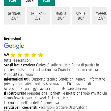
2026
2028
2027
GENNAIO
FEBBRAIO
MARZO
APRILE
MAGGIO
2027
2027
2027
2027
2027
Recensioni
4.9
tutte le recensioni
Scegli la tua crociera
Curiosità sulle crociere
Prima di partire in
crociera
Consigli per la tua Crociera
Quando andare in crociera
Video 3D
Escursioni
Informazioni Utili
Supporto tecnico
Condizioni generali
Informativa
privacy
Informativa cookies
Assicurazione
Dichiarazione di
Accessibilità
Parcheggi
Lavora con noi
Msc web check-in
Il nostro Brand
Prenotazione Traghetti
Prenotazione Volo Privato
Chi
siamo
Dove trovarci
Network
Ticketcrociere:
Le Crociere nell’era dell’IA generativa
servizi per i crocieristi
Recensioni crociere
Osservatorio