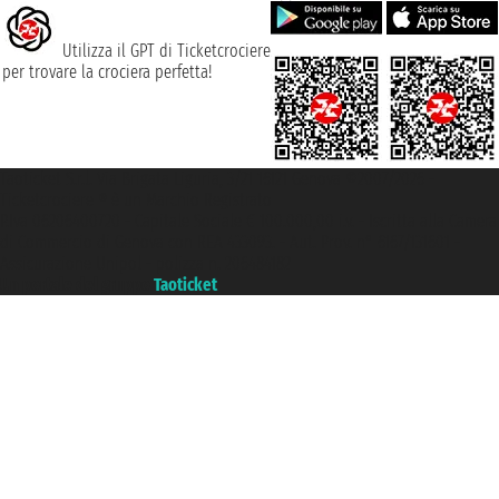
Utilizza il GPT di Ticketcrociere
per trovare la crociera perfetta!
Taoticket S.r.l. Via Brigata Liguria, 3/21 16121 Genova ©2007/2026 -
Ticketcrociere ® è un Marchio Registrato
P.Iva 06206400720 - Capitale Sociale € 100.000,00 i.v. - Iscritta alla Camera
di Commercio di Genova con REA 433093. - Aut. Prov. n° 6167/131601 -
Assicurazione Unipol - polizza n. 206484182
Un portale del gruppo
Taoticket