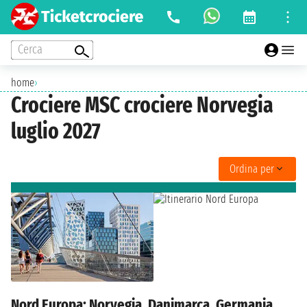
Cerca
home
›
Crociere MSC crociere Norvegia
luglio 2027
Ordina per
Nord Europa: Norvegia, Danimarca, Germania,