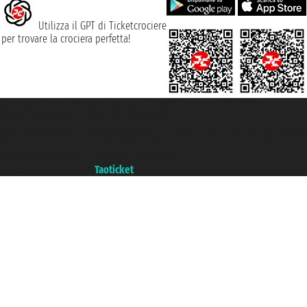
Utilizza il GPT di Ticketcrociere
per trovare la crociera perfetta!
Taoticket S.r.l. Via Brigata Liguria, 3/21 16121 Genova ©2007/2026 -
Ticketcrociere ® è un Marchio Registrato
P.Iva 06206400720 - Capitale Sociale € 100.000,00 i.v. - Iscritta alla Camera
di Commercio di Genova con REA 433093. - Aut. Prov. n° 6167/131601 -
Assicurazione Unipol - polizza n. 206484182
Un portale del gruppo
Taoticket