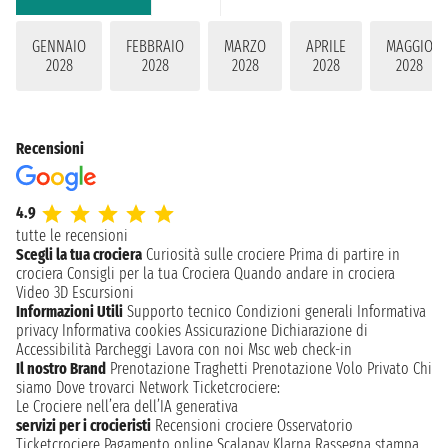
GENNAIO
FEBBRAIO
MARZO
APRILE
MAGGIO
2028
2028
2028
2028
2028
Recensioni
4.9
tutte le recensioni
Scegli la tua crociera
Curiosità sulle crociere
Prima di partire in
crociera
Consigli per la tua Crociera
Quando andare in crociera
Video 3D
Escursioni
Informazioni Utili
Supporto tecnico
Condizioni generali
Informativa
privacy
Informativa cookies
Assicurazione
Dichiarazione di
Accessibilità
Parcheggi
Lavora con noi
Msc web check-in
Il nostro Brand
Prenotazione Traghetti
Prenotazione Volo Privato
Chi
siamo
Dove trovarci
Network
Ticketcrociere:
Le Crociere nell’era dell’IA generativa
servizi per i crocieristi
Recensioni crociere
Osservatorio
Ticketcrociere
Pagamento online
Scalapay
Klarna
Rassegna stampa