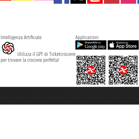
Intelligenza Artificiale
Applicazioni
Utilizza il GPT di Ticketcrociere
per trovare la crociera perfetta!
rociere ® è un Marchio Registrato
ra di Commercio di Genova con REA 433093. - Aut. Prov. n° 6167/131601 - Ass