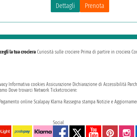
Dettagli
Prenota
cegli la tua crociera
Curiosità sulle crociere
Prima di partire in crociera
Con
vacy
Informativa cookies
Assicurazione
Dichiarazione di Accessibilità
Parc
iamo
Dove trovarci
Network
Ticketcrociere:
Pagamento online
Scalapay
Klarna
Rassegna stampa
Notizie e Aggiornamen
Social