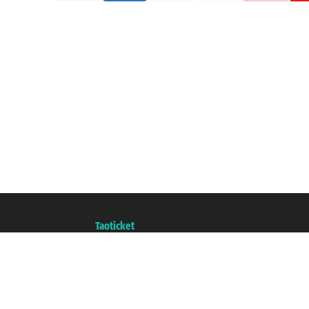
Taoticket S.r.l. Via Brigata Liguria, 3/21 16121 Genova ©2007/2026 - Ticketc
P.Iva 06206400720 - Capitale Sociale € 100.000,00 i.v. - Iscritta alla Came
Un portale del gruppo
Taoticket