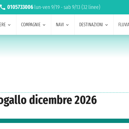
0105733006
lun-ven 9/19 - sab 9/13 (32 linee)
ERE
COMPAGNIE
NAVI
DESTINAZIONI
FLUVIA
togallo dicembre 2026