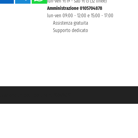
lun-ven 9/19 - sab 9/13 (32 linee)
Amministrazione 0105704878
lun-ven 09:00 - 12:00 e 15:00 - 17:00
Assistenza gratuita
Supporto dedicato
icurazione Unipol - polizza n. 206484182