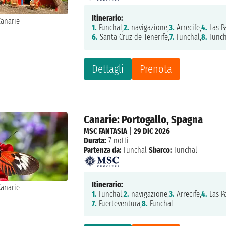
Itinerario:
1.
Funchal,
2.
navigazione,
3.
Arrecife,
4.
Las P
6.
Santa Cruz de Tenerife,
7.
Funchal,
8.
Funch
Dettagli
Prenota
Canarie: Portogallo, Spagna
MSC FANTASIA
|
29 DIC 2026
Durata:
7 notti
Partenza da:
Funchal
Sbarco:
Funchal
Itinerario:
1.
Funchal,
2.
navigazione,
3.
Arrecife,
4.
Las P
7.
Fuerteventura,
8.
Funchal