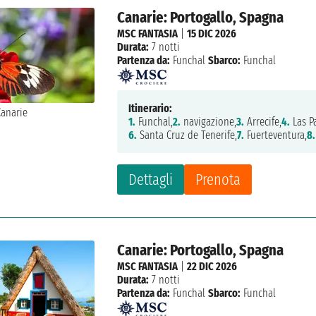
Canarie: Portogallo, Spagna
MSC FANTASIA
|
15 DIC 2026
Durata:
7 notti
Partenza da:
Funchal
Sbarco:
Funchal
Itinerario:
1.
Funchal,
2.
navigazione,
3.
Arrecife,
4.
Las P
6.
Santa Cruz de Tenerife,
7.
Fuerteventura,
8.
Dettagli
Prenota
Canarie: Portogallo, Spagna
MSC FANTASIA
|
22 DIC 2026
Durata:
7 notti
Partenza da:
Funchal
Sbarco:
Funchal