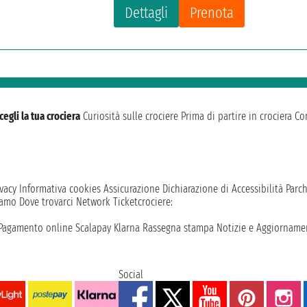
Dettagli
Prenota
cegli la tua crociera
Curiosità sulle crociere
Prima di partire in crociera
Con
vacy
Informativa cookies
Assicurazione
Dichiarazione di Accessibilità
Parc
iamo
Dove trovarci
Network
Ticketcrociere:
Pagamento online
Scalapay
Klarna
Rassegna stampa
Notizie e Aggiornamen
Social