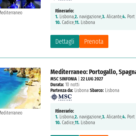
Itinerario:
1.
Lisbona,
2.
navigazione,
3.
Alicante,
4.
Port
10.
Cadice,
11.
Lisbona
Dettagli
Prenota
Mediterraneo: Portogallo, Spagna,
MSC SINFONIA
|
22 LUG 2027
Durata:
10 notti
Partenza da:
Lisbona
Sbarco:
Lisbona
Itinerario:
1.
Lisbona,
2.
navigazione,
3.
Alicante,
4.
Port
10.
Cadice,
11.
Lisbona