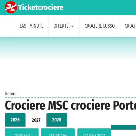
LAST MINUTE
OFFERTE
CROCIERE LUSSO
CROCI
home
›
Crociere MSC crociere Port
2026
2028
2027