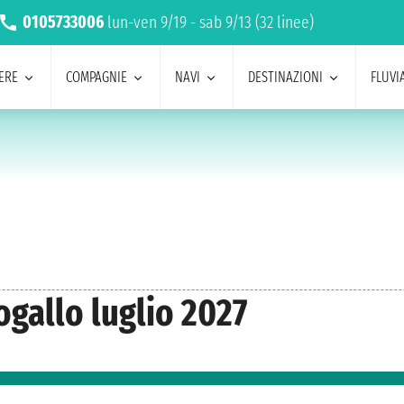
0105733006
lun-ven 9/19 - sab 9/13 (32 linee)
ERE
COMPAGNIE
NAVI
DESTINAZIONI
FLUVIA
ogallo luglio 2027