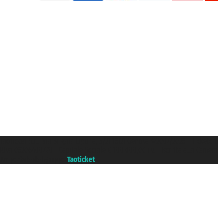
Taoticket S.r.l. Via Brigata Liguria, 3/21 16121 Genova ©2007/2026 - Ticketc
P.Iva 06206400720 - Capitale Sociale € 100.000,00 i.v. - Iscritta alla Came
Un portale del gruppo
Taoticket