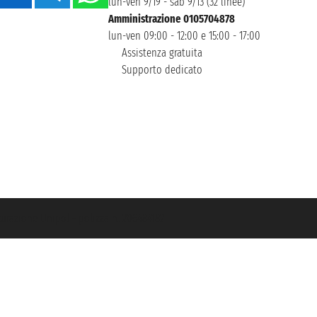
lun-ven 9/19 - sab 9/13 (32 linee)
Amministrazione 0105704878
lun-ven 09:00 - 12:00 e 15:00 - 17:00
Assistenza gratuita
Supporto dedicato
icurazione Unipol - polizza n. 206484182