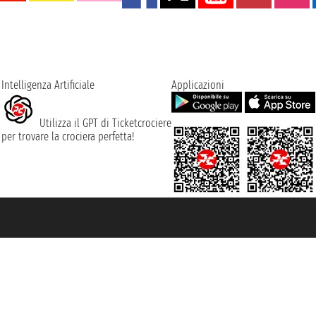
Intelligenza Artificiale
Applicazioni
Utilizza il GPT di Ticketcrociere
per trovare la crociera perfetta!
rociere ® è un Marchio Registrato
ra di Commercio di Genova con REA 433093. - Aut. Prov. n° 6167/131601 - Ass