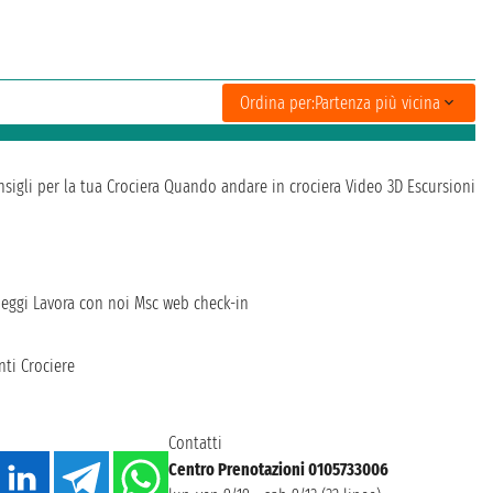
Ordina per:
Partenza più vicina
sigli per la tua Crociera
Quando andare in crociera
Video 3D
Escursioni
heggi
Lavora con noi
Msc web check-in
ti Crociere
Contatti
Centro Prenotazioni 0105733006