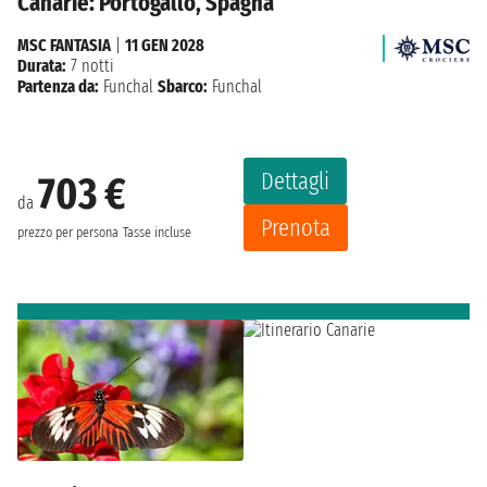
Canarie: Portogallo, Spagna
MSC FANTASIA
|
11 GEN 2028
Durata:
7 notti
Partenza da:
Funchal
Sbarco:
Funchal
Dettagli
703 €
da
Prenota
prezzo per persona
Tasse incluse