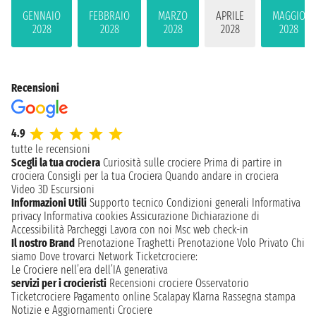
GENNAIO
FEBBRAIO
MARZO
APRILE
MAGGIO
2028
2028
2028
2028
2028
Recensioni
4.9
tutte le recensioni
Scegli la tua crociera
Curiosità sulle crociere
Prima di partire in
crociera
Consigli per la tua Crociera
Quando andare in crociera
Video 3D
Escursioni
Informazioni Utili
Supporto tecnico
Condizioni generali
Informativa
privacy
Informativa cookies
Assicurazione
Dichiarazione di
Accessibilità
Parcheggi
Lavora con noi
Msc web check-in
Il nostro Brand
Prenotazione Traghetti
Prenotazione Volo Privato
Chi
siamo
Dove trovarci
Network
Ticketcrociere:
Le Crociere nell’era dell’IA generativa
servizi per i crocieristi
Recensioni crociere
Osservatorio
Ticketcrociere
Pagamento online
Scalapay
Klarna
Rassegna stampa
Notizie e Aggiornamenti Crociere