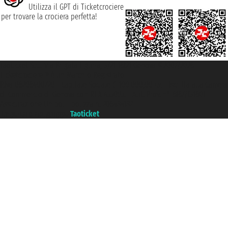
Utilizza il GPT di Ticketcrociere
per trovare la crociera perfetta!
Taoticket S.r.l. Via Brigata Liguria, 3/21 16121 Genova ©2007/2026 -
Ticketcrociere ® è un Marchio Registrato
P.Iva 06206400720 - Capitale Sociale € 100.000,00 i.v. - Iscritta alla Camera
di Commercio di Genova con REA 433093. - Aut. Prov. n° 6167/131601 -
Assicurazione Unipol - polizza n. 206484182
Un portale del gruppo
Taoticket