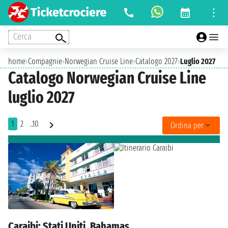
Cerca
home
›
Compagnie
›
Norwegian Cruise Line
›
Catalogo 2027
›
Luglio 2027
Catalogo Norwegian Cruise Line
luglio 2027
1
2
..10
Ordina per
Caraibi: Stati Uniti, Bahamas