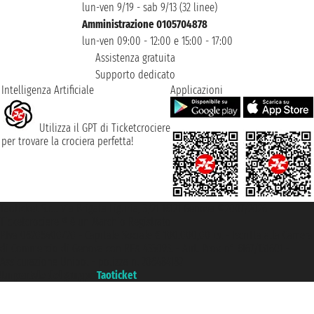
lun-ven 9/19 - sab 9/13 (32 linee)
Amministrazione 0105704878
lun-ven 09:00 - 12:00 e 15:00 - 17:00
Assistenza gratuita
Supporto dedicato
Intelligenza Artificiale
Applicazioni
Utilizza il GPT di Ticketcrociere
per trovare la crociera perfetta!
Taoticket S.r.l. Via Brigata Liguria, 3/21 16121 Genova ©2007/2026 -
Ticketcrociere ® è un Marchio Registrato
P.Iva 06206400720 - Capitale Sociale € 100.000,00 i.v. - Iscritta alla Camera
di Commercio di Genova con REA 433093. - Aut. Prov. n° 6167/131601 -
Assicurazione Unipol - polizza n. 206484182
Un portale del gruppo
Taoticket