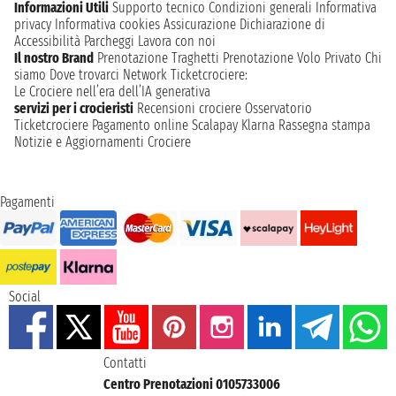
Informazioni Utili
Supporto tecnico
Condizioni generali
Informativa
privacy
Informativa cookies
Assicurazione
Dichiarazione di
Accessibilità
Parcheggi
Lavora con noi
Il nostro Brand
Prenotazione Traghetti
Prenotazione Volo Privato
Chi
siamo
Dove trovarci
Network
Ticketcrociere:
Le Crociere nell’era dell’IA generativa
servizi per i crocieristi
Recensioni crociere
Osservatorio
Ticketcrociere
Pagamento online
Scalapay
Klarna
Rassegna stampa
Notizie e Aggiornamenti Crociere
Pagamenti
Social
Contatti
Centro Prenotazioni 0105733006