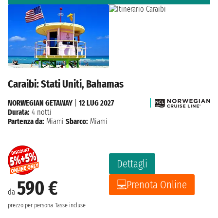
Caraibi: Stati Uniti, Bahamas
NORWEGIAN GETAWAY
|
12 LUG 2027
Durata:
4 notti
Partenza da:
Miami
Sbarco:
Miami
Dettagli
590 €
Prenota Online
da
prezzo per persona
Tasse incluse