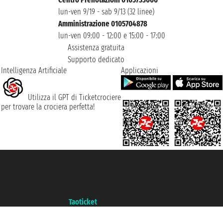
lun-ven 9/19 - sab 9/13 (32 linee)
Amministrazione 0105704878
lun-ven 09:00 - 12:00 e 15:00 - 17:00
Assistenza gratuita
Supporto dedicato
Intelligenza Artificiale
Applicazioni
Utilizza il GPT di Ticketcrociere
per trovare la crociera perfetta!
Taoticket S.r.l. Via Brigata Liguria, 3/21 16121 Genova ©2007/2026 -
Ticketcrociere ® è un Marchio Registrato
P.Iva 06206400720 - Capitale Sociale € 100.000,00 i.v. - Iscritta alla Camera
di Commercio di Genova con REA 433093. - Aut. Prov. n° 6167/131601 -
Assicurazione Unipol - polizza n. 206484182
Un portale del gruppo
Taoticket