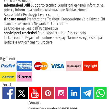
Video 3D
Escursioni
Informazioni Utili
Supporto tecnico
Condizioni generali
Informativa
privacy
Informativa cookies
Assicurazione
Dichiarazione di
Accessibilità
Parcheggi
Lavora con noi
Il nostro Brand
Prenotazione Traghetti
Prenotazione Volo Privato
Chi
siamo
Dove trovarci
Network
Ticketcrociere:
Le Crociere nell’era dell’IA generativa
servizi per i crocieristi
Recensioni crociere
Osservatorio
Ticketcrociere
Pagamento online
Scalapay
Klarna
Rassegna stampa
Notizie e Aggiornamenti Crociere
Pagamenti
Social
Contatti
Centro Prenotazioni 0105733006