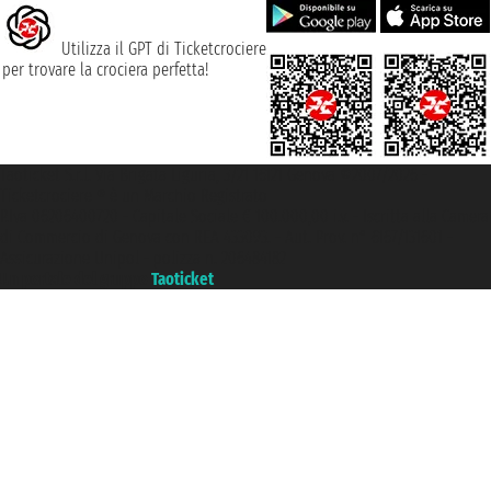
Utilizza il GPT di Ticketcrociere
per trovare la crociera perfetta!
Taoticket S.r.l. Via Brigata Liguria, 3/21 16121 Genova ©2007/2026 -
Ticketcrociere ® è un Marchio Registrato
P.Iva 06206400720 - Capitale Sociale € 100.000,00 i.v. - Iscritta alla Camera
di Commercio di Genova con REA 433093. - Aut. Prov. n° 6167/131601 -
Assicurazione Unipol - polizza n. 206484182
Un portale del gruppo
Taoticket