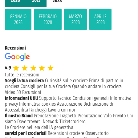
2026
2027
2028
GENNAIO
FEBBRAIO
MARZO
APRILE
2028
2028
2028
2028
Recensioni
4.9
tutte le recensioni
Scegli la tua crociera
Curiosità sulle crociere
Prima di partire in
crociera
Consigli per la tua Crociera
Quando andare in crociera
Video 3D
Escursioni
Informazioni Utili
Supporto tecnico
Condizioni generali
Informativa
privacy
Informativa cookies
Assicurazione
Dichiarazione di
Accessibilità
Parcheggi
Lavora con noi
Il nostro Brand
Prenotazione Traghetti
Prenotazione Volo Privato
Chi
siamo
Dove trovarci
Network
Ticketcrociere:
Le Crociere nell’era dell’IA generativa
servizi per i crocieristi
Recensioni crociere
Osservatorio