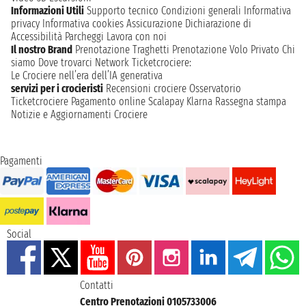
Informazioni Utili
Supporto tecnico
Condizioni generali
Informativa
privacy
Informativa cookies
Assicurazione
Dichiarazione di
Accessibilità
Parcheggi
Lavora con noi
Il nostro Brand
Prenotazione Traghetti
Prenotazione Volo Privato
Chi
siamo
Dove trovarci
Network
Ticketcrociere:
Le Crociere nell’era dell’IA generativa
servizi per i crocieristi
Recensioni crociere
Osservatorio
Ticketcrociere
Pagamento online
Scalapay
Klarna
Rassegna stampa
Notizie e Aggiornamenti Crociere
Pagamenti
Social
Contatti
Centro Prenotazioni 0105733006