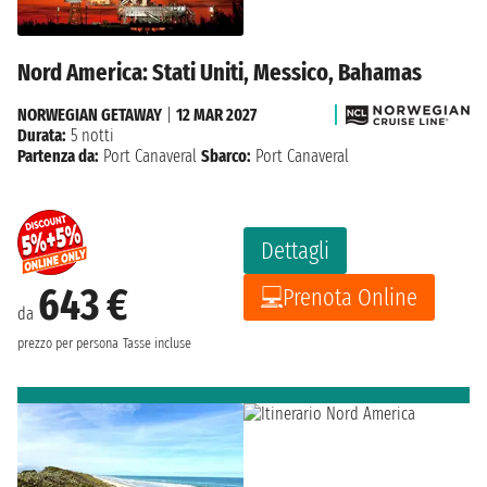
Nord America: Stati Uniti, Messico, Bahamas
NORWEGIAN GETAWAY
|
12 MAR 2027
Durata:
5 notti
Partenza da:
Port Canaveral
Sbarco:
Port Canaveral
Dettagli
643 €
Prenota Online
da
prezzo per persona
Tasse incluse