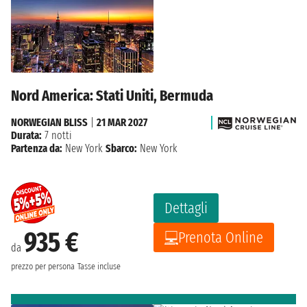
Nord America: Stati Uniti, Bermuda
NORWEGIAN BLISS
|
21 MAR 2027
Durata:
7 notti
Partenza da:
New York
Sbarco:
New York
Dettagli
935 €
Prenota Online
da
prezzo per persona
Tasse incluse