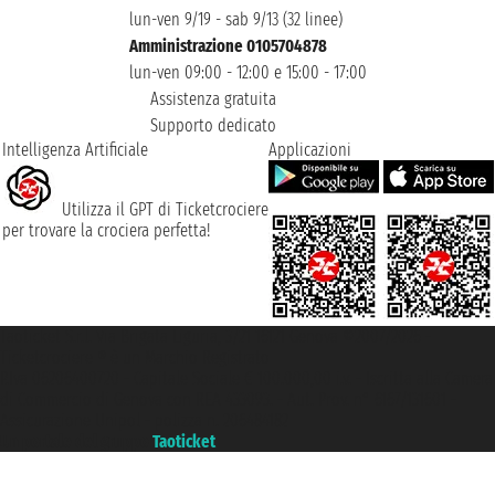
lun-ven 9/19 - sab 9/13 (32 linee)
Amministrazione 0105704878
lun-ven 09:00 - 12:00 e 15:00 - 17:00
Assistenza gratuita
Supporto dedicato
Intelligenza Artificiale
Applicazioni
Utilizza il GPT di Ticketcrociere
per trovare la crociera perfetta!
Taoticket S.r.l. Via Brigata Liguria, 3/21 16121 Genova ©2007/2026 -
Ticketcrociere ® è un Marchio Registrato
P.Iva 06206400720 - Capitale Sociale € 100.000,00 i.v. - Iscritta alla Camera
di Commercio di Genova con REA 433093. - Aut. Prov. n° 6167/131601 -
Assicurazione Unipol - polizza n. 206484182
Un portale del gruppo
Taoticket