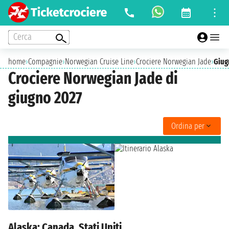
Cerca
home
›
Compagnie
›
Norwegian Cruise Line
›
Crociere Norwegian Jade
›
Giug
Crociere Norwegian Jade di
giugno 2027
Ordina per
Alaska: Canada, Stati Uniti