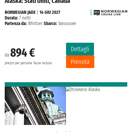
Alaska: Stati Uniti, Canada
NORWEGIAN JADE
|
14 GIU 2027
Durata:
7 notti
Partenza da:
Whittier
Sbarco:
Vancouver
Dettagli
894 €
da
Prenota
prezzo per persona
Tasse incluse