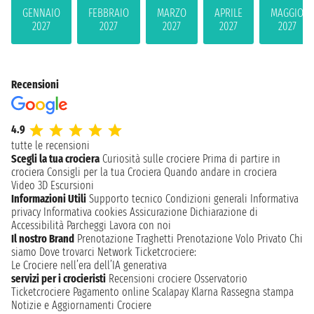
GENNAIO
FEBBRAIO
MARZO
APRILE
MAGGIO
2027
2027
2027
2027
2027
Recensioni
4.9
tutte le recensioni
Scegli la tua crociera
Curiosità sulle crociere
Prima di partire in
crociera
Consigli per la tua Crociera
Quando andare in crociera
Video 3D
Escursioni
Informazioni Utili
Supporto tecnico
Condizioni generali
Informativa
privacy
Informativa cookies
Assicurazione
Dichiarazione di
Accessibilità
Parcheggi
Lavora con noi
Il nostro Brand
Prenotazione Traghetti
Prenotazione Volo Privato
Chi
siamo
Dove trovarci
Network
Ticketcrociere:
Le Crociere nell’era dell’IA generativa
servizi per i crocieristi
Recensioni crociere
Osservatorio
Ticketcrociere
Pagamento online
Scalapay
Klarna
Rassegna stampa
Notizie e Aggiornamenti Crociere