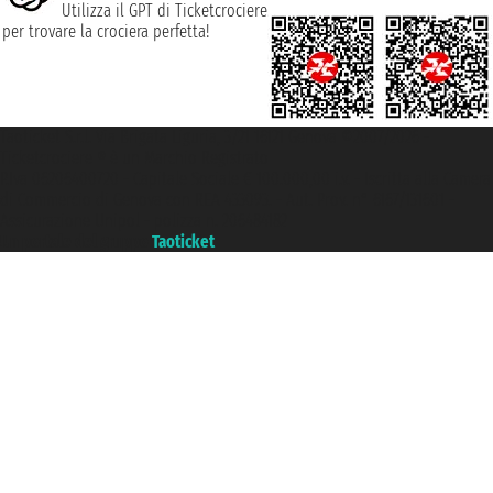
Utilizza il GPT di Ticketcrociere
per trovare la crociera perfetta!
Taoticket S.r.l. Via Brigata Liguria, 3/21 16121 Genova ©2007/2026 -
Ticketcrociere ® è un Marchio Registrato
P.Iva 06206400720 - Capitale Sociale € 100.000,00 i.v. - Iscritta alla Camera
di Commercio di Genova con REA 433093. - Aut. Prov. n° 6167/131601 -
Assicurazione Unipol - polizza n. 206484182
Un portale del gruppo
Taoticket