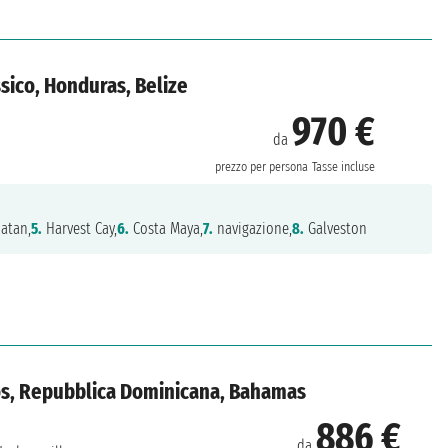
ssico, Honduras, Belize
970 €
da
prezzo per persona
Tasse incluse
atan,
5.
Harvest Cay,
6.
Costa Maya,
7.
navigazione,
8.
Galveston
icos, Repubblica Dominicana, Bahamas
886 €
da