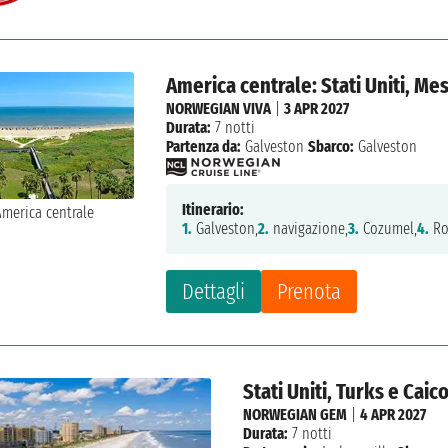
America centrale: Stati Uniti, Me
NORWEGIAN VIVA
|
3 APR 2027
Durata:
7 notti
Partenza da:
Galveston
Sbarco:
Galveston
Itinerario:
1.
Galveston,
2.
navigazione,
3.
Cozumel,
4.
Ro
Dettagli
Prenota
Stati Uniti, Turks e Ca
NORWEGIAN GEM
|
4 APR 2027
Durata:
7 notti