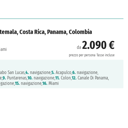
uatemala, Costa Rica, Panama, Colombia
2.090 €
da
ami
prezzo per persona
Tasse incluse
abo San Lucas,
4.
navigazione,
5.
Acapulco,
6.
navigazione,
e,
9.
Puntarenas,
10.
navigazione,
11.
Colon,
12.
Canale Di Panama,
gazione,
15.
navigazione,
16.
Miami