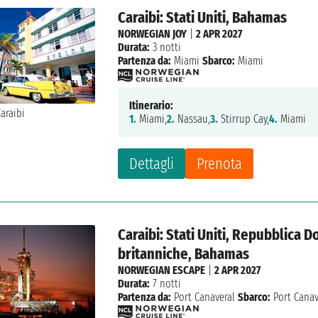
Caraibi: Stati Uniti, Bahamas
NORWEGIAN JOY
|
2 APR 2027
Durata:
3 notti
Partenza da:
Miami
Sbarco:
Miami
Itinerario:
1.
Miami,
2.
Nassau,
3.
Stirrup Cay,
4.
Miami
Dettagli
Prenota
Caraibi: Stati Uniti, Repubblica D
britanniche, Bahamas
NORWEGIAN ESCAPE
|
2 APR 2027
Durata:
7 notti
Partenza da:
Port Canaveral
Sbarco:
Port Canav