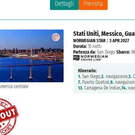
Dettagli
Prenota
Stati Uniti, Messico, G
NORWEGIAN STAR
|
3 APR 2027
Durata:
15 notti
Partenza da:
San Diego
Sbarco:
Mi
Itinerario:
1.
San Diego,
2.
navigazione,
3.
C
7.
Puerto Quetzal,
8.
navigazion
13.
Cartagena De Indias,
14.
navi