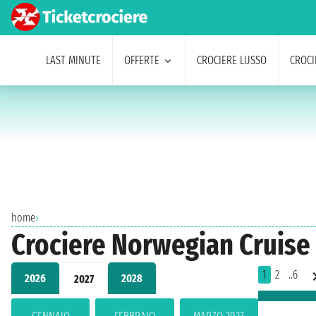
LAST MINUTE
OFFERTE
CROCIERE LUSSO
CROCI
home
›
Crociere Norwegian Cruise L
1
2
..6
2026
2028
2027