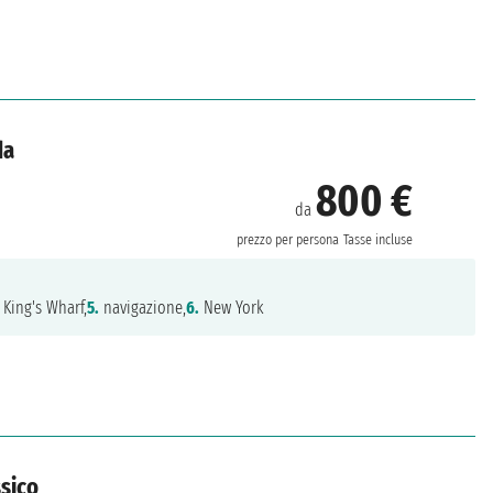
da
800 €
da
prezzo per persona
Tasse incluse
King's Wharf,
5.
navigazione,
6.
New York
ssico