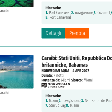
Itinerario:
1.
Port Canaveral,
2.
navigazione,
3.
Cozumel,
8.
Port Canaveral
Dettagli
Prenota
Caraibi: Stati Uniti, Repubblica D
britanniche, Bahamas
NORWEGIAN AQUA
|
4 APR 2027
Durata:
7 notti
Partenza da:
Miami
Sbarco:
Miami
Itinerario:
1.
Miami,
2.
navigazione,
3.
San Felipe de Puer
7.
Stirrup Cay,
8.
Miami