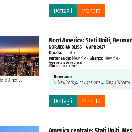
Dettagli
Prenota
Nord America: Stati Uniti, Bermu
NORWEGIAN BLISS
|
4 APR 2027
Durata:
5 notti
Partenza da:
New York
Sbarco:
New York
Itinerario:
1.
New York,
2.
navigazione,
3.
King's Wharf,
4.
Dettagli
Prenota
America centrale: Stati Uniti, Me