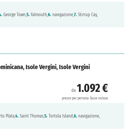
4.
George Town,
5.
Falmouth,
6.
navigazione,
7.
Stirrup Cay,
ominicana, Isole Vergini, Isole Vergini
1.092 €
da
prezzo per persona
Tasse incluse
to Plata,
4.
Saint Thomas,
5.
Tortola Island,
6.
navigazione,