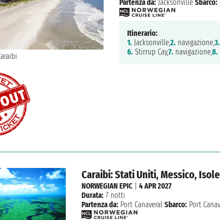
Partenza da:
Jacksonville
Sbarco:
Itinerario:
1.
Jacksonville,
2.
navigazione,
3.
6.
Stirrup Cay,
7.
navigazione,
8.
Caraibi: Stati Uniti, Messico, Is
NORWEGIAN EPIC
|
4 APR 2027
Durata:
7 notti
Partenza da:
Port Canaveral
Sbarco:
Port Canav