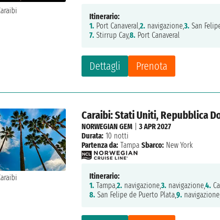
Itinerario:
1.
Port Canaveral,
2.
navigazione,
3.
San Felipe
7.
Stirrup Cay,
8.
Port Canaveral
Dettagli
Prenota
Caraibi: Stati Uniti, Repubblica 
NORWEGIAN GEM
|
3 APR 2027
Durata:
10 notti
Partenza da:
Tampa
Sbarco:
New York
Itinerario:
1.
Tampa,
2.
navigazione,
3.
navigazione,
4.
Ca
8.
San Felipe de Puerto Plata,
9.
navigazione