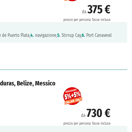
375 €
da
prezzo per persona
Tasse incluse
 de Puerto Plata,
4.
navigazione,
5.
Stirrup Cay,
6.
Port Canaveral
nduras, Belize, Messico
730 €
da
prezzo per persona
Tasse incluse