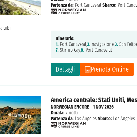
Partenza da:
Port Canaveral
Sbarco:
Port Canav
Itinerario:
1.
Port Canaveral,
2.
navigazione,
3.
San Felipe
7.
Stirrup Cay,
8.
Port Canaveral
Dettagli
Prenota Online
America centrale: Stati Uniti, Me
NORWEGIAN ENCORE
|
1 NOV 2026
Durata:
7 notti
Partenza da:
Los Angeles
Sbarco:
Los Angeles