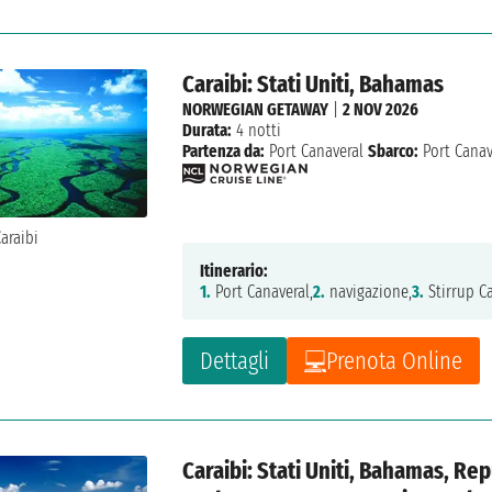
Caraibi: Stati Uniti, Bahamas
NORWEGIAN GETAWAY
|
2 NOV 2026
Durata:
4 notti
Partenza da:
Port Canaveral
Sbarco:
Port Canav
Itinerario:
1.
Port Canaveral,
2.
navigazione,
3.
Stirrup Ca
Dettagli
Prenota Online
Caraibi: Stati Uniti, Bahamas, Re