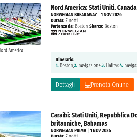
Nord America: Stati Uniti, Canad
NORWEGIAN BREAKAWAY
|
1 NOV 2026
Durata:
7 notti
Partenza da:
Boston
Sbarco:
Boston
Itinerario:
1.
Boston,
2.
navigazione,
3.
Halifax,
4.
naviga
Dettagli
Prenota Online
Caraibi: Stati Uniti, Repubblica D
britanniche, Bahamas
NORWEGIAN PRIMA
|
1 NOV 2026
Durata:
7 notti