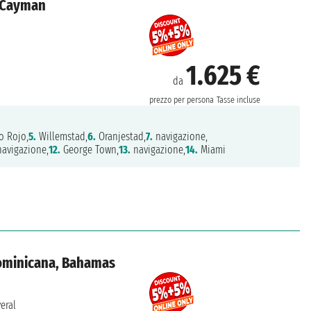
e Cayman
1.625 €
da
prezzo per persona
Tasse incluse
o Rojo,
5.
Willemstad,
6.
Oranjestad,
7.
navigazione,
avigazione,
12.
George Town,
13.
navigazione,
14.
Miami
 Dominicana, Bahamas
eral