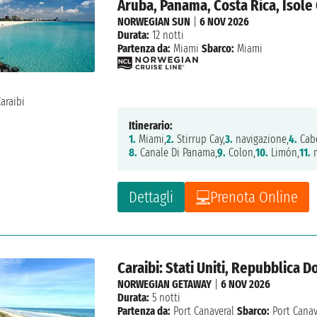
Aruba, Panama, Costa Rica, Isol
NORWEGIAN SUN
|
6 NOV 2026
Durata:
12 notti
Partenza da:
Miami
Sbarco:
Miami
Itinerario:
1.
Miami,
2.
Stirrup Cay,
3.
navigazione,
4.
Cab
8.
Canale Di Panama,
9.
Colon,
10.
Limón,
11.
n
Dettagli
Prenota Online
Caraibi: Stati Uniti, Repubblica
NORWEGIAN GETAWAY
|
6 NOV 2026
Durata:
5 notti
Partenza da:
Port Canaveral
Sbarco:
Port Canav