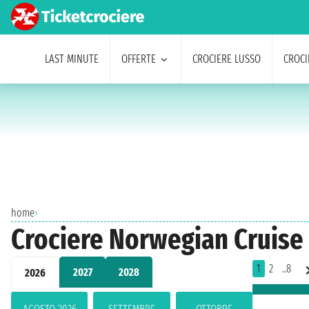
LAST MINUTE
OFFERTE
CROCIERE LUSSO
CROCI
home
›
Crociere Norwegian Cruise 
1
2
..8
2027
2028
2026