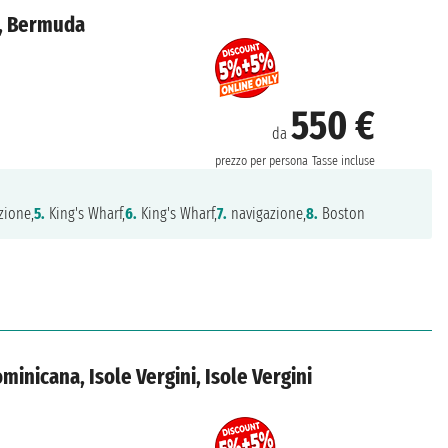
a, Bermuda
550 €
da
prezzo per persona
Tasse incluse
zione,
5.
King's Wharf,
6.
King's Wharf,
7.
navigazione,
8.
Boston
ominicana, Isole Vergini, Isole Vergini