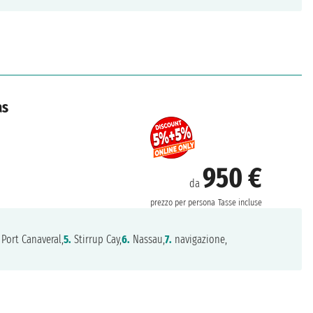
as
950 €
da
prezzo per persona
Tasse incluse
Port Canaveral,
5.
Stirrup Cay,
6.
Nassau,
7.
navigazione,