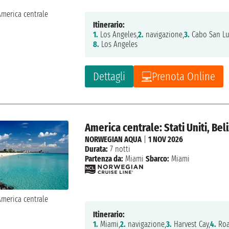
Itinerario:
1.
Los Angeles,
2.
navigazione,
3.
Cabo San Lu
8.
Los Angeles
Dettagli
Prenota Online
America centrale: Stati Uniti, Be
NORWEGIAN AQUA
|
1 NOV 2026
Durata:
7 notti
Partenza da:
Miami
Sbarco:
Miami
Itinerario:
1.
Miami,
2.
navigazione,
3.
Harvest Cay,
4.
Roa