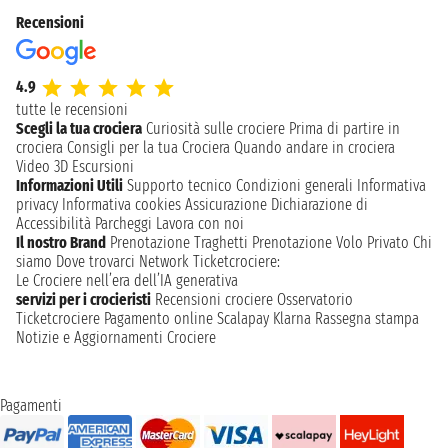
Recensioni
4.9
tutte le recensioni
Scegli la tua crociera
Curiosità sulle crociere
Prima di partire in
crociera
Consigli per la tua Crociera
Quando andare in crociera
Video 3D
Escursioni
Informazioni Utili
Supporto tecnico
Condizioni generali
Informativa
privacy
Informativa cookies
Assicurazione
Dichiarazione di
Accessibilità
Parcheggi
Lavora con noi
Il nostro Brand
Prenotazione Traghetti
Prenotazione Volo Privato
Chi
siamo
Dove trovarci
Network
Ticketcrociere:
Le Crociere nell’era dell’IA generativa
servizi per i crocieristi
Recensioni crociere
Osservatorio
Ticketcrociere
Pagamento online
Scalapay
Klarna
Rassegna stampa
Notizie e Aggiornamenti Crociere
Pagamenti