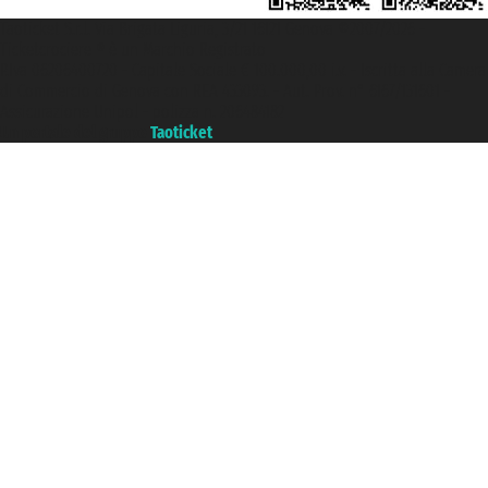
Taoticket S.r.l. Via Brigata Liguria, 3/21 16121 Genova ©2007/2026 -
Ticketcrociere ® è un Marchio Registrato
P.Iva 06206400720 - Capitale Sociale € 100.000,00 i.v. - Iscritta alla Camera
di Commercio di Genova con REA 433093. - Aut. Prov. n° 6167/131601 -
Assicurazione Unipol - polizza n. 206484182
Un portale del gruppo
Taoticket