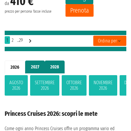
410 €
da
Prenota
prezzo per persona
Tasse incluse
1
2
..29
Ordina per
2027
2028
2026
AGOSTO
SETTEMBRE
OTTOBRE
NOVEMBRE
DIC
2026
2026
2026
2026
2
Princess Cruises 2026: scopri le mete
Come ogni anno Princess Cruises offre un programma vario ed