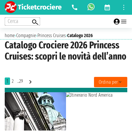
Cerca
home
›
Compagnie
›
Princess Cruises
›
Catalogo 2026
Catalogo Crociere 2026 Princess
Cruises: scopri le novità dell’anno
1
2
..29
Ordina per