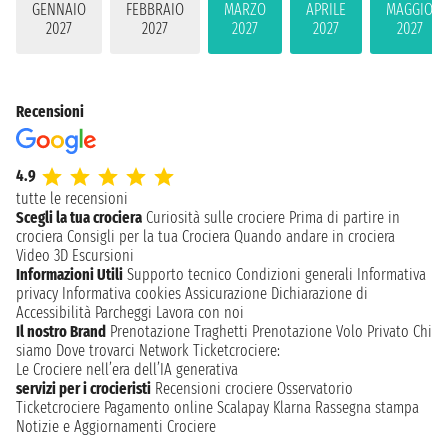
GENNAIO
FEBBRAIO
MARZO
APRILE
MAGGIO
2027
2027
2027
2027
2027
Recensioni
4.9
tutte le recensioni
Scegli la tua crociera
Curiosità sulle crociere
Prima di partire in
crociera
Consigli per la tua Crociera
Quando andare in crociera
Video 3D
Escursioni
Informazioni Utili
Supporto tecnico
Condizioni generali
Informativa
privacy
Informativa cookies
Assicurazione
Dichiarazione di
Accessibilità
Parcheggi
Lavora con noi
Il nostro Brand
Prenotazione Traghetti
Prenotazione Volo Privato
Chi
siamo
Dove trovarci
Network
Ticketcrociere:
Le Crociere nell’era dell’IA generativa
servizi per i crocieristi
Recensioni crociere
Osservatorio
Ticketcrociere
Pagamento online
Scalapay
Klarna
Rassegna stampa
Notizie e Aggiornamenti Crociere