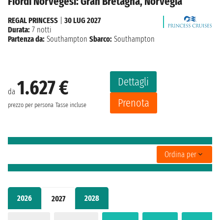
Fiordi Norvegesi: Gran Bretagna, Norvegia
REGAL PRINCESS
|
30 LUG 2027
Durata:
7 notti
Partenza da:
Southampton
Sbarco:
Southampton
Dettagli
1.627 €
da
Prenota
prezzo per persona
Tasse incluse
Ordina per
2026
2028
2027