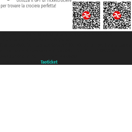
Utilizza il GPT di Ticketcrociere
per trovare la crociera perfetta!
Taoticket S.r.l. Via Brigata Liguria, 3/21 16121 Genova ©2007/2026 -
Ticketcrociere ® è un Marchio Registrato
P.Iva 06206400720 - Capitale Sociale € 100.000,00 i.v. - Iscritta alla Camera
di Commercio di Genova con REA 433093. - Aut. Prov. n° 6167/131601 -
Assicurazione Unipol - polizza n. 206484182
Un portale del gruppo
Taoticket