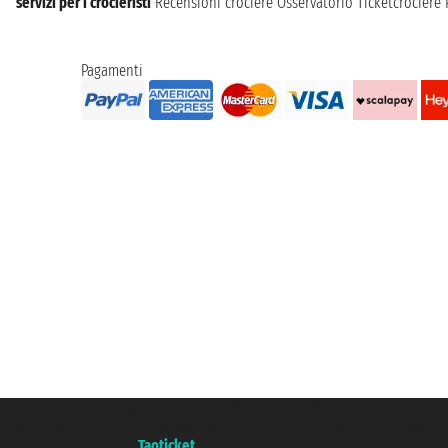
servizi per i crocieristi
Recensioni crociere
Osservatorio Ticketcrociere
Pagamenti
Taoticket S.r.l. Via Brigata Liguria, 3/21 16121 Genova ©2007/2026 - Ticketc
P.Iva 06206400720 - Capitale Sociale € 100.000,00 i.v. - Iscritta alla Came
Un portale del gruppo
Taoticket