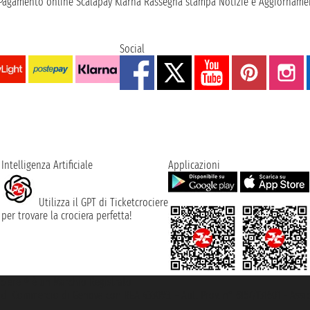
Pagamento online
Scalapay
Klarna
Rassegna stampa
Notizie e Aggiornamen
Social
Intelligenza Artificiale
Applicazioni
Utilizza il GPT di Ticketcrociere
per trovare la crociera perfetta!
rociere ® è un Marchio Registrato
ra di Commercio di Genova con REA 433093. - Aut. Prov. n° 6167/131601 - Ass