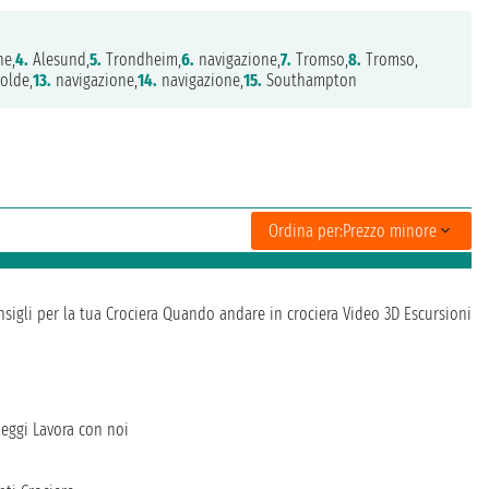
ne,
4.
Alesund,
5.
Trondheim,
6.
navigazione,
7.
Tromso,
8.
Tromso,
olde,
13.
navigazione,
14.
navigazione,
15.
Southampton
Ordina per:
Prezzo minore
sigli per la tua Crociera
Quando andare in crociera
Video 3D
Escursioni
heggi
Lavora con noi