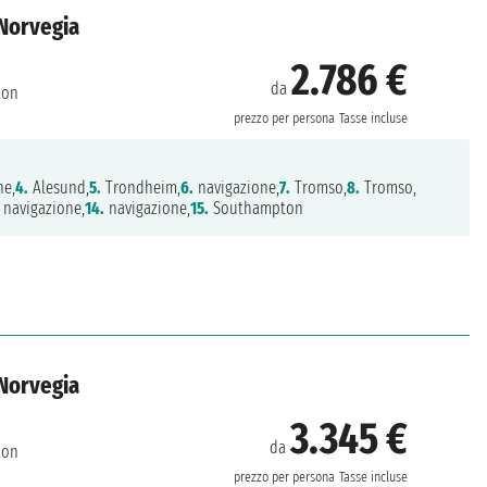
 Norvegia
2.786 €
da
ton
prezzo per persona
Tasse incluse
ne,
4.
Alesund,
5.
Trondheim,
6.
navigazione,
7.
Tromso,
8.
Tromso,
navigazione,
14.
navigazione,
15.
Southampton
 Norvegia
3.345 €
da
ton
prezzo per persona
Tasse incluse