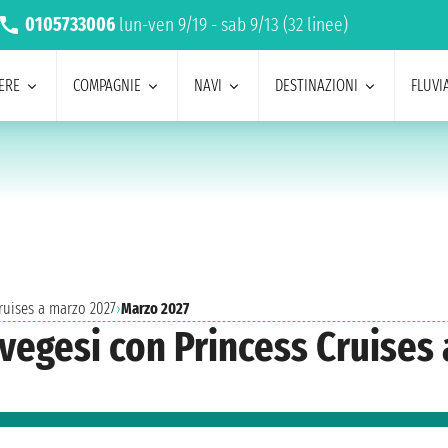
0105733006
lun-ven 9/19 - sab 9/13 (32 linee)
ERE
COMPAGNIE
NAVI
DESTINAZIONI
FLUVIA
Cruises a marzo 2027
›
Marzo 2027
rvegesi con Princess Cruises