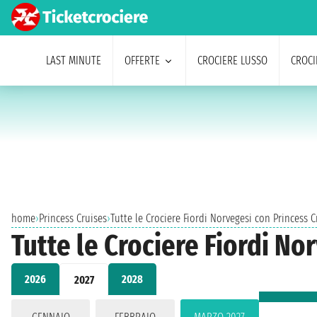
LAST MINUTE
OFFERTE
CROCIERE LUSSO
CROCI
home
›
Princess Cruises
›
Tutte le Crociere Fiordi Norvegesi con Princess 
Tutte le Crociere Fiordi No
2026
2028
2027