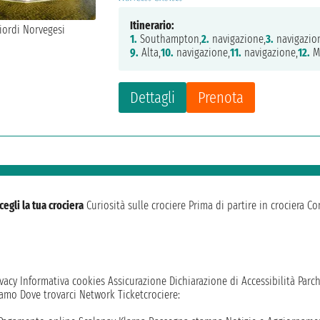
Itinerario:
1.
Southampton,
2.
navigazione,
3.
navigazio
9.
Alta,
10.
navigazione,
11.
navigazione,
12.
M
Dettagli
Prenota
cegli la tua crociera
Curiosità sulle crociere
Prima di partire in crociera
Con
vacy
Informativa cookies
Assicurazione
Dichiarazione di Accessibilità
Parc
iamo
Dove trovarci
Network
Ticketcrociere: