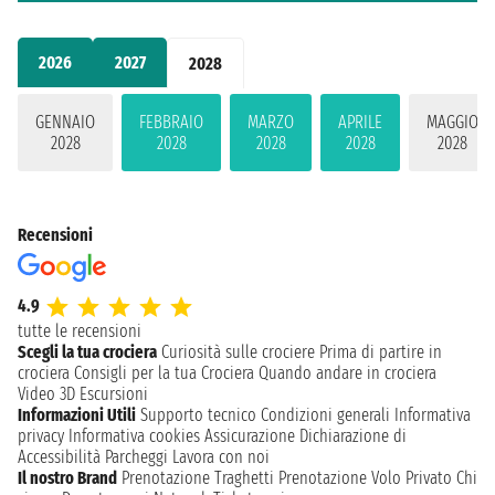
2026
2027
2028
GENNAIO
FEBBRAIO
MARZO
APRILE
MAGGIO
2028
2028
2028
2028
2028
Recensioni
4.9
tutte le recensioni
Scegli la tua crociera
Curiosità sulle crociere
Prima di partire in
crociera
Consigli per la tua Crociera
Quando andare in crociera
Video 3D
Escursioni
Informazioni Utili
Supporto tecnico
Condizioni generali
Informativa
privacy
Informativa cookies
Assicurazione
Dichiarazione di
Accessibilità
Parcheggi
Lavora con noi
Il nostro Brand
Prenotazione Traghetti
Prenotazione Volo Privato
Chi