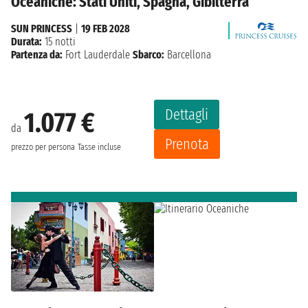
Oceaniche: Stati Uniti, Spagna, Gibilterra
SUN PRINCESS
|
19 FEB 2028
Durata:
15 notti
Partenza da:
Fort Lauderdale
Sbarco:
Barcellona
Dettagli
1.077 €
da
Prenota
prezzo per persona
Tasse incluse