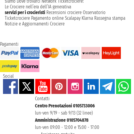
siamo
Dove trovarci
Network
Ticketcrociere:
Le Crociere nell’era dell’IA generativa
servizi per i crocieristi
Recensioni crociere
Osservatorio
Ticketcrociere
Pagamento online
Scalapay
Klarna
Rassegna stampa
Notizie e Aggiornamenti Crociere
Pagamenti
Social
Contatti
Centro Prenotazioni 0105733006
lun-ven 9/19 - sab 9/13 (32 linee)
Amministrazione 0105704878
lun-ven 09:00 - 12:00 e 15:00 - 17:00