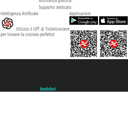
Assistenza gratuita
Supporto dedicato
Intelligenza Artificiale
Applicazioni
Utilizza il GPT di Ticketcrociere
per trovare la crociera perfetta!
Taoticket S.r.l. Via Brigata Liguria, 3/21 16121 Genova ©2007/2026 -
Ticketcrociere ® è un Marchio Registrato
P.Iva 06206400720 - Capitale Sociale € 100.000,00 i.v. - Iscritta alla Camera
di Commercio di Genova con REA 433093. - Aut. Prov. n° 6167/131601 -
Assicurazione Unipol - polizza n. 206484182
Un portale del gruppo
Taoticket