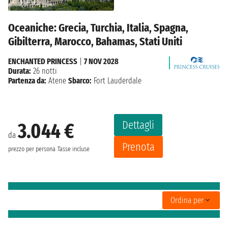
Oceaniche: Grecia, Turchia, Italia, Spagna,
Gibilterra, Marocco, Bahamas, Stati Uniti
ENCHANTED PRINCESS
|
7 NOV 2028
Durata:
26 notti
Partenza da:
Atene
Sbarco:
Fort Lauderdale
Dettagli
3.044 €
da
Prenota
prezzo per persona
Tasse incluse
Ordina per