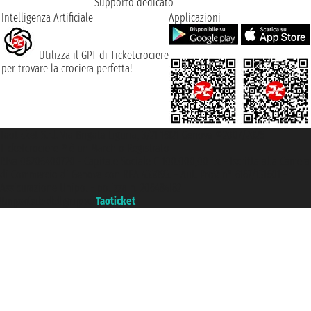
Supporto dedicato
Intelligenza Artificiale
Applicazioni
Utilizza il GPT di Ticketcrociere
per trovare la crociera perfetta!
Taoticket S.r.l. Via Brigata Liguria, 3/21 16121 Genova ©2007/2026 -
Ticketcrociere ® è un Marchio Registrato
P.Iva 06206400720 - Capitale Sociale € 100.000,00 i.v. - Iscritta alla Camera
di Commercio di Genova con REA 433093. - Aut. Prov. n° 6167/131601 -
Assicurazione Unipol - polizza n. 206484182
Un portale del gruppo
Taoticket