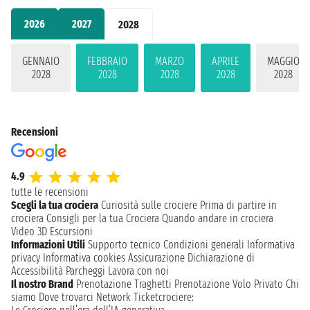
2026
2027
2028
GENNAIO
FEBBRAIO
MARZO
APRILE
MAGGIO
2028
2028
2028
2028
2028
Recensioni
4.9
tutte le recensioni
Scegli la tua crociera
Curiosità sulle crociere
Prima di partire in
crociera
Consigli per la tua Crociera
Quando andare in crociera
Video 3D
Escursioni
Informazioni Utili
Supporto tecnico
Condizioni generali
Informativa
privacy
Informativa cookies
Assicurazione
Dichiarazione di
Accessibilità
Parcheggi
Lavora con noi
Il nostro Brand
Prenotazione Traghetti
Prenotazione Volo Privato
Chi
siamo
Dove trovarci
Network
Ticketcrociere: