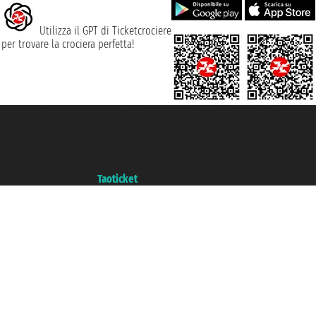
Utilizza il GPT di Ticketcrociere
per trovare la crociera perfetta!
Taoticket S.r.l. Via Brigata Liguria, 3/21 16121 Genova ©2007/2026 -
Ticketcrociere ® è un Marchio Registrato
P.Iva 06206400720 - Capitale Sociale € 100.000,00 i.v. - Iscritta alla Camera
di Commercio di Genova con REA 433093. - Aut. Prov. n° 6167/131601 -
Assicurazione Unipol - polizza n. 206484182
Un portale del gruppo
Taoticket