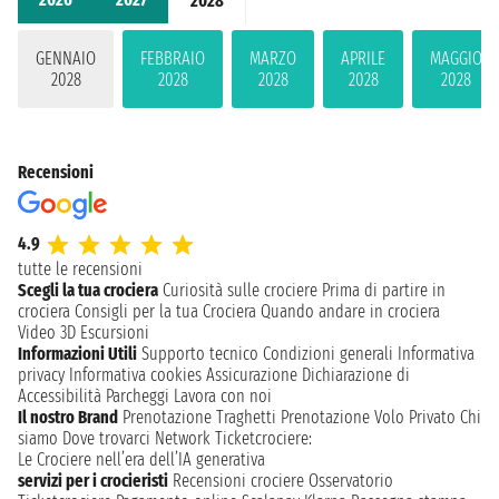
2028
GENNAIO
FEBBRAIO
MARZO
APRILE
MAGGIO
2028
2028
2028
2028
2028
Recensioni
4.9
tutte le recensioni
Scegli la tua crociera
Curiosità sulle crociere
Prima di partire in
crociera
Consigli per la tua Crociera
Quando andare in crociera
Video 3D
Escursioni
Informazioni Utili
Supporto tecnico
Condizioni generali
Informativa
privacy
Informativa cookies
Assicurazione
Dichiarazione di
Accessibilità
Parcheggi
Lavora con noi
Il nostro Brand
Prenotazione Traghetti
Prenotazione Volo Privato
Chi
siamo
Dove trovarci
Network
Ticketcrociere:
Le Crociere nell’era dell’IA generativa
servizi per i crocieristi
Recensioni crociere
Osservatorio