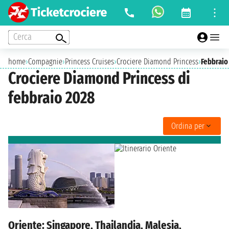
Cerca
home
›
Compagnie
›
Princess Cruises
›
Crociere Diamond Princess
›
Febbraio
Crociere Diamond Princess di
febbraio 2028
Ordina per
Oriente: Singapore, Thailandia, Malesia,