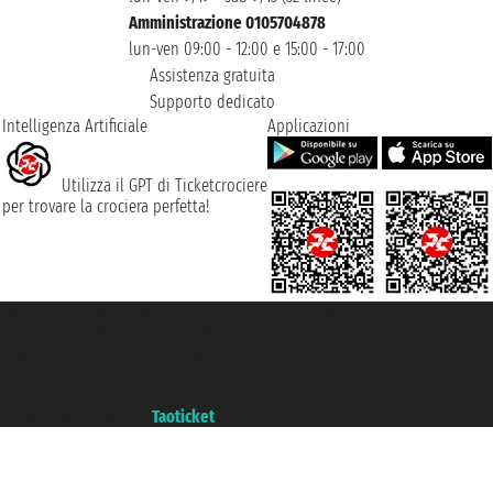
Amministrazione 0105704878
lun-ven 09:00 - 12:00 e 15:00 - 17:00
Assistenza gratuita
Supporto dedicato
Intelligenza Artificiale
Applicazioni
Utilizza il GPT di Ticketcrociere
per trovare la crociera perfetta!
Taoticket S.r.l. Via Brigata Liguria, 3/21 16121 Genova ©2007/2026 -
Ticketcrociere ® è un Marchio Registrato
P.Iva 06206400720 - Capitale Sociale € 100.000,00 i.v. - Iscritta alla Camera
di Commercio di Genova con REA 433093. - Aut. Prov. n° 6167/131601 -
Assicurazione Unipol - polizza n. 206484182
Un portale del gruppo
Taoticket