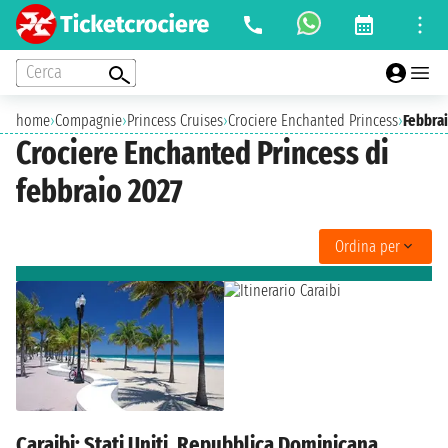
Cerca
home
›
Compagnie
›
Princess Cruises
›
Crociere Enchanted Princess
›
Febbra
Crociere Enchanted Princess di
febbraio 2027
Ordina per
Caraibi: Stati Uniti, Repubblica Dominicana,