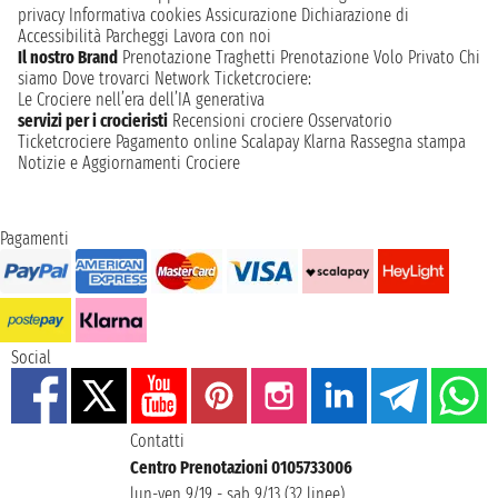
privacy
Informativa cookies
Assicurazione
Dichiarazione di
Accessibilità
Parcheggi
Lavora con noi
Il nostro Brand
Prenotazione Traghetti
Prenotazione Volo Privato
Chi
siamo
Dove trovarci
Network
Ticketcrociere:
Le Crociere nell’era dell’IA generativa
servizi per i crocieristi
Recensioni crociere
Osservatorio
Ticketcrociere
Pagamento online
Scalapay
Klarna
Rassegna stampa
Notizie e Aggiornamenti Crociere
Pagamenti
Social
Contatti
Centro Prenotazioni 0105733006
lun-ven 9/19 - sab 9/13 (32 linee)