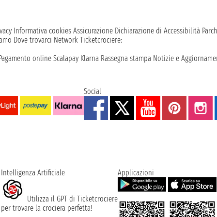
vacy
Informativa cookies
Assicurazione
Dichiarazione di Accessibilità
Parc
iamo
Dove trovarci
Network
Ticketcrociere:
Pagamento online
Scalapay
Klarna
Rassegna stampa
Notizie e Aggiornamen
Social
Intelligenza Artificiale
Applicazioni
Utilizza il GPT di Ticketcrociere
per trovare la crociera perfetta!