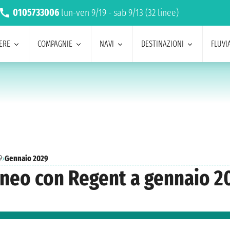
0105733006
lun-ven 9/19 - sab 9/13 (32 linee)
ERE
COMPAGNIE
NAVI
DESTINAZIONI
FLUVIA
9
›
Gennaio 2029
aneo con Regent a gennaio 2