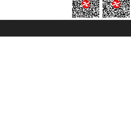
rociere ® è un Marchio Registrato
ra di Commercio di Genova con REA 433093. - Aut. Prov. n° 6167/131601 - Ass