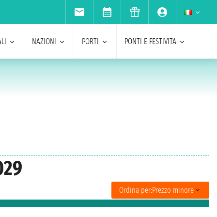
LI
NAZIONI
PORTI
PONTI E FESTIVITA
029
Ordina per:
Prezzo minore