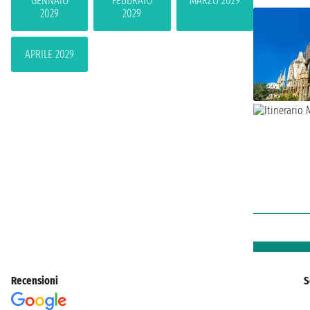
GENNAIO
FEBBRAIO
MARZO 2029
2029
2029
APRILE 2029
Recensioni
S