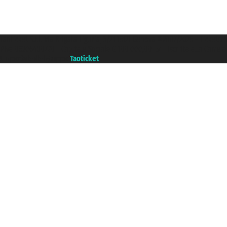
Taoticket S.r.l. Via Brigata Liguria, 3/21 16121 Genova ©2007/2026 - Ticketc
P.Iva 06206400720 - Capitale Sociale € 100.000,00 i.v. - Iscritta alla Came
Un portale del gruppo
Taoticket