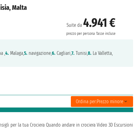
isia, Malta
4.941 €
Suite da
prezzo per persona
Tasse incluse
a ,
4.
Malaga,
5.
navigazione,
6.
Cagliari,
7.
Tunisi,
8.
La Valletta,
Ordina per:
Prezzo minore
sigli per la tua Crociera
Quando andare in crociera
Video 3D
Escursioni