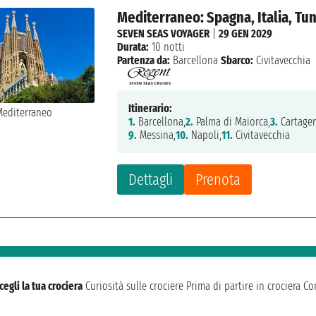
Mediterraneo: Spagna, Italia, Tun
SEVEN SEAS VOYAGER
|
29 GEN 2029
Durata:
10 notti
Partenza da:
Barcellona
Sbarco:
Civitavecchia
Itinerario:
1.
Barcellona,
2.
Palma di Maiorca,
3.
Cartagen
9.
Messina,
10.
Napoli,
11.
Civitavecchia
Dettagli
Prenota
cegli la tua crociera
Curiosità sulle crociere
Prima di partire in crociera
Con