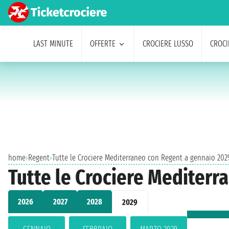
LAST MINUTE
OFFERTE
CROCIERE LUSSO
CROCI
home
›
Regent
›
Tutte le Crociere Mediterraneo con Regent a gennaio 202
Tutte le Crociere Mediterr
2026
2027
2028
2029